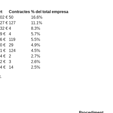
rt
Contractes
% del total empresa
02 €
50
16.6
%
27 €
127
11.1
%
32 €
4
8.3
%
9 €
4
5.7
%
6 €
119
5.5
%
0 €
29
4.9
%
1 €
124
4.5
%
4 €
2
2.7
%
2 €
3
2.6
%
4 €
14
2.5
%
.
Procediment