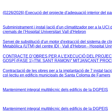
(0226/2026) Execució del projecte d'adequació interior del par
Subministrament i instal·lació d'un climatitzador per a la UCI d
cremats de l'Hospital Universitari Vall d'Hebron
Servei de substitució d'un motor d'extracció del sistema de cli
Metabòlica (UTM) del centre IDI · Vall d'Hebron - Hospital Univ
CONTRACTE D’OBRES PER A L’EXECUCIÓ DEL PROJE
GOSPÍ (FASE 1) (TM. SANT RAMON)” MITJANÇANT PRO
Contractació de les obres per a la implantació de 7 instal·lac
col·lectiu en edificis municipals de Santa Coloma de Farners
Manteniment integral multitècnic dels edificis de la DGPEIS
Manteniment integral multitècnic dels edificis de la DGPEIS