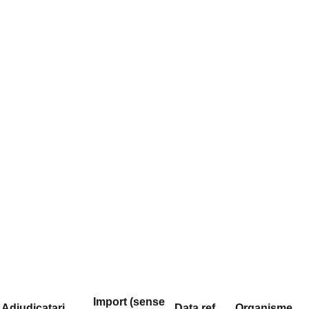
Import (sense
Adjudicatari
Data ref.
Organisme