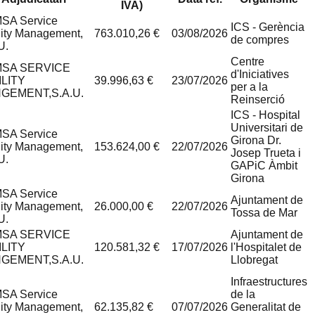
IVA)
SA Service
ICS - Gerència
lity Management,
763.010,26 €
03/08/2026
de compres
U.
Centre
SA SERVICE
d'Iniciatives
ILITY
39.996,63 €
23/07/2026
per a la
GEMENT,S.A.U.
Reinserció
ICS - Hospital
Universitari de
SA Service
Girona Dr.
lity Management,
153.624,00 €
22/07/2026
Josep Trueta i
U.
GAPiC Àmbit
Girona
SA Service
Ajuntament de
lity Management,
26.000,00 €
22/07/2026
Tossa de Mar
U.
SA SERVICE
Ajuntament de
ILITY
120.581,32 €
17/07/2026
l'Hospitalet de
GEMENT,S.A.U.
Llobregat
Infraestructures
SA Service
de la
lity Management,
62.135,82 €
07/07/2026
Generalitat de