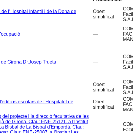
COM
de l’Hospital Infantil i de la Dona de
Obert
Faci
simplificat
S.A.
COM
d'ocupació
—
FAC
MAN
COM
i de Girona Dr.Josep Trueta
—
Faci
S.A.
COM
Obert
Faci
simplificat
S.A.
COM
edificis escolars de l'Hospitalet de
Obert
FAC
simplificat
MAN
del projecte i la direcció facultativa de les
itjà de Girona. Clau: ENE-25121, a l'Institut
COM
t La Bisbal de La Bisbal d'Empordà. Clau:
—
Faci
egat. Clau: ENE-25087, a l’Institut Les