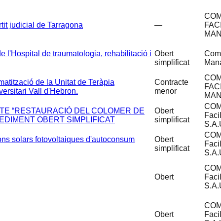
COM
tit judicial de Tarragona
—
FAC
MAN
e l'Hospital de traumatologia, rehabilitació i
Obert
Coms
simplificat
Man
COM
matització de la Unitat de Teràpia
Contracte
FAC
ersitari Vall d'Hebron.
menor
MAN
COM
CTE “RESTAURACIÓ DEL COLOMER DE
Obert
Faci
CEDIMENT OBERT SIMPLIFICAT
simplificat
S.A.
COM
ions solars fotovoltaiques d'autoconsum
Obert
Faci
simplificat
S.A.
COM
Obert
Faci
S.A.
COM
Obert
Faci