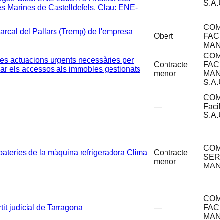
S.A.
Les Marines de Castelldefels. Clau: ENE-
COM
marcal del Pallars (Tremp) de l'empresa
Obert
FAC
MAN
COM
les actuacions urgents necessàries per
Contracte
FAC
rolar els accessos als immobles gestionats
menor
MAN
S.A.
COM
—
Faci
S.A.
CO
bateries de la màquina refrigeradora Clima
Contracte
SER
menor
MAN
COM
tit judicial de Tarragona
—
FAC
MAN