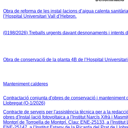
Obra de reforma de les instal·lacions d’aigua calenta sanitària 
l’Hospital Universitari Vall d’Hebron.
(0198/2026) Treballs urgents davant desnonaments i intents 
Obra de conservació de la planta 4B de l’Hospital Universitar
Manteniment calderes
Contractació conjunta d'obres de conservació i manteniment d'
Llobregat (O-1/2026)
Contracte de serveis per l'assistència tècnica per a la redacció 
obres d'Instal·lació fotovoltaica a l'Institut Narcís Xifrà i Masm
Montgrí de Torroella de Montgrí. Clau: ENE-25133, a l'Institu
ENE-25147, a l’Institut Estany de la Ricarda del Prat de Llobr