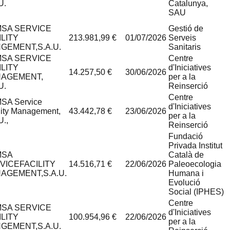
U.
Catalunya,
SAU
SA SERVICE
Gestió de
ILITY
213.981,99 €
01/07/2026
Serveis
GEMENT,S.A.U.
Sanitaris
SA SERVICE
Centre
ILITY
d'Iniciatives
14.257,50 €
30/06/2026
AGEMENT,
per a la
U.
Reinserció
Centre
SA Service
d'Iniciatives
lity Management,
43.442,78 €
23/06/2026
per a la
U.,
Reinserció
Fundació
Privada Institut
MSA
Català de
VICEFACILITY
14.516,71 €
22/06/2026
Paleoecologia
AGEMENT,S.A.U.
Humana i
Evolució
Social (IPHES)
Centre
SA SERVICE
d'Iniciatives
ILITY
100.954,96 €
22/06/2026
per a la
GEMENT,S.A.U.