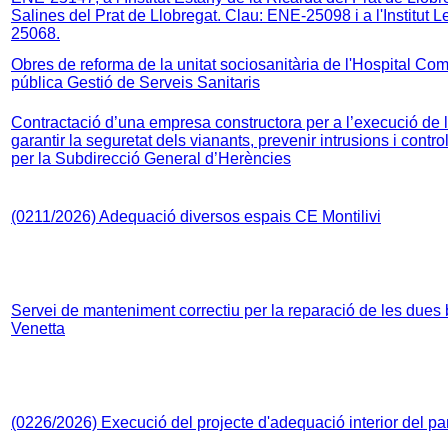
Salines del Prat de Llobregat. Clau: ENE-25098 i a l'Institut 
25068.
Obres de reforma de la unitat sociosanitària de l'Hospital Co
pública Gestió de Serveis Sanitaris
Contractació d’una empresa constructora per a l’execució de 
garantir la seguretat dels vianants, prevenir intrusions i cont
per la Subdirecció General d’Herències
(0211/2026) Adequació diversos espais CE Montilivi
Servei de manteniment correctiu per la reparació de les dues 
Venetta
(0226/2026) Execució del projecte d'adequació interior del par