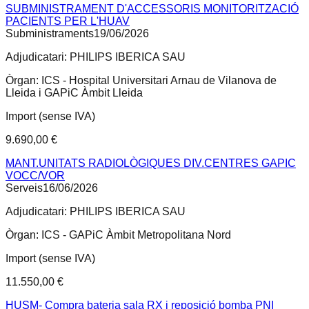
SUBMINISTRAMENT D'ACCESSORIS MONITORITZACIÓ
PACIENTS PER L'HUAV
Subministraments
19/06/2026
Adjudicatari:
PHILIPS IBERICA SAU
Òrgan:
ICS - Hospital Universitari Arnau de Vilanova de
Lleida i GAPiC Àmbit Lleida
Import (sense IVA)
9.690,00 €
MANT.UNITATS RADIOLÒGIQUES DIV.CENTRES GAPIC
VOCC/VOR
Serveis
16/06/2026
Adjudicatari:
PHILIPS IBERICA SAU
Òrgan:
ICS - GAPiC Àmbit Metropolitana Nord
Import (sense IVA)
11.550,00 €
HUSM- Compra bateria sala RX i reposició bomba PNI