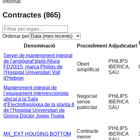
informat.
Contractes (
865
)
Ordenar per
Denominació
Procediment
Adjudicatari
Servei de manteniment integral
de l'angiògraf biplà Allura
PHILIPS
Obert
FD20/15, marca Philips de
IBERICA,
simplificat
l'Hospital Universitari Vall
SAU
d'Hebron
Manteniment integral de
l’equipament intervencionista
Negociat
PHILIPS
ubicat a la Sala
sense
IBERICA
d’Electrofisiologia de la planta 6
publicitat
SAU
de l’Hospital Universitari de
Girona Doctor Josep Trueta
PHILIPS
Contracte
MX_EXT HOUSING BOTTOM
IBERICA
menor
SAU