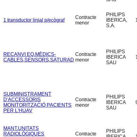
PHILIPS
Contracte
1 transductor linial p/ecògraf
IBERICA,
menor
S.A.
PHILIPS
RECANVI EQ.MÈDICS-
Contracte
IBERICA
CABLES,SENSORS,SATURAD
menor
SAU
SUBMINISTRAMENT
PHILIPS
D'ACCESSORIS
Contracte
IBERICA
MONITORITZACIÓ PACIENTS
menor
SAU
PER L'HUAV
MANT.UNITATS
PHILIPS
RADIOLÒGIQUES
Contracte
IBERICA