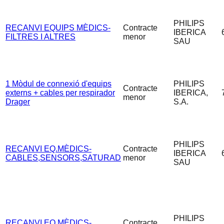
PHILIPS
RECANVI EQUIPS MÈDICS-
Contracte
IBERICA
FILTRES I ALTRES
menor
SAU
1 Mòdul de connexió d'equips
PHILIPS
Contracte
externs + cables per respirador
IBERICA,
menor
Drager
S.A.
PHILIPS
RECANVI EQ.MÈDICS-
Contracte
IBERICA
CABLES,SENSORS,SATURAD
menor
SAU
PHILIPS
RECANVI EQ.MÈDICS-
Contracte