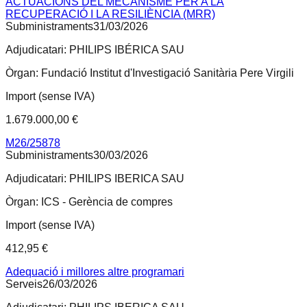
ACTUACIONS DEL MECANISME PER A LA
RECUPERACIÓ I LA RESILIÈNCIA (MRR)
Subministraments
31/03/2026
Adjudicatari:
PHILIPS IBÉRICA SAU
Òrgan:
Fundació Institut d'Investigació Sanitària Pere Virgili
Import (sense IVA)
1.679.000,00 €
M26/25878
Subministraments
30/03/2026
Adjudicatari:
PHILIPS IBERICA SAU
Òrgan:
ICS - Gerència de compres
Import (sense IVA)
412,95 €
Adequació i millores altre programari
Serveis
26/03/2026