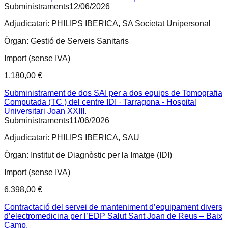
Subministraments
12/06/2026
Adjudicatari:
PHILIPS IBERICA, SA Societat Unipersonal
Òrgan:
Gestió de Serveis Sanitaris
Import (sense IVA)
1.180,00 €
Subministrament de dos SAI per a dos equips de Tomografia
Computada (TC ) del centre IDI · Tarragona - Hospital
Universitari Joan XXIII.
Subministraments
11/06/2026
Adjudicatari:
PHILIPS IBERICA, SAU
Òrgan:
Institut de Diagnòstic per la Imatge (IDI)
Import (sense IVA)
6.398,00 €
Contractació del servei de manteniment d’equipament divers
d’electromedicina per l’EDP Salut Sant Joan de Reus – Baix
Camp.