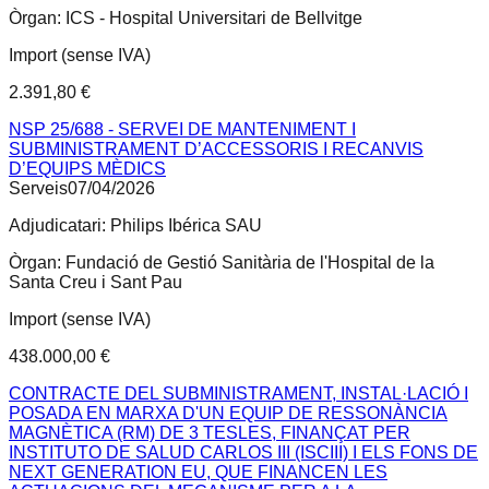
Òrgan:
ICS - Hospital Universitari de Bellvitge
Import (sense IVA)
2.391,80 €
NSP 25/688 - SERVEI DE MANTENIMENT I
SUBMINISTRAMENT D’ACCESSORIS I RECANVIS
D’EQUIPS MÈDICS
Serveis
07/04/2026
Adjudicatari:
Philips Ibérica SAU
Òrgan:
Fundació de Gestió Sanitària de l'Hospital de la
Santa Creu i Sant Pau
Import (sense IVA)
438.000,00 €
CONTRACTE DEL SUBMINISTRAMENT, INSTAL·LACIÓ I
POSADA EN MARXA D'UN EQUIP DE RESSONÀNCIA
MAGNÈTICA (RM) DE 3 TESLES, FINANÇAT PER
INSTITUTO DE SALUD CARLOS III (ISCIII) I ELS FONS DE
NEXT GENERATION EU, QUE FINANCEN LES