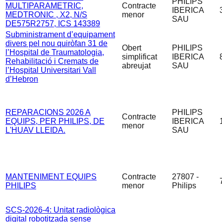
PHILIPS
MULTIPARAMETRIC,
Contracte
IBERICA
MEDTRONIC , X2, N/S
menor
SAU
DE575R2757, ICS 143389
Subministrament d’equipament
divers pel nou quiròfan 31 de
Obert
PHILIPS
l’Hospital de Traumatologia,
simplificat
IBERICA
Rehabilitació i Cremats de
abreujat
SAU
l’Hospital Universitari Vall
d’Hebron
REPARACIONS 2026 A
PHILIPS
Contracte
EQUIPS, PER PHILIPS, DE
IBERICA
menor
L'HUAV LLEIDA.
SAU
MANTENIMENT EQUIPS
Contracte
27807 -
PHILIPS
menor
Philips
SCS-2026-4: Unitat radiològica
digital robotitzada sense