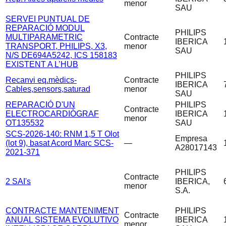
menor
SAU
SERVEI PUNTUAL DE
REPARACIÓ MODUL
PHILIPS
MULTIPARAMETRIC
Contracte
IBERICA
TRANSPORT, PHILIPS, X3,
menor
SAU
N/S DE694A5242, ICS 158183
EXISTENT A L’HUB
PHILIPS
Recanvi eq.mèdics-
Contracte
IBERICA
Cables,sensors,saturad
menor
SAU
REPARACIÓ D'UN
PHILIPS
Contracte
ELECTROCARDIÒGRAF
IBERICA
menor
OT135532
SAU
SCS-2026-140: RNM 1,5 T Olot
Empresa
(lot 9), basat Acord Marc SCS-
—
A28017143
2021-371
PHILIPS
Contracte
2 SAI's
IBERICA,
menor
S.A.
CONTRACTE MANTENIMENT
PHILIPS
Contracte
ANUAL SISTEMA EVOLUTIVO
IBERICA
menor