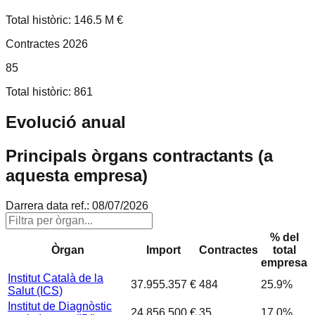
Total històric: 146.5 M €
Contractes 2026
85
Total històric: 861
Evolució anual
Principals òrgans contractants (a
aquesta empresa)
Darrera data ref.:
08/07/2026
% del
Òrgan
Import
Contractes
total
empresa
Institut Català de la
37.955.357 €
484
25.9
%
Salut (ICS)
Institut de Diagnòstic
24.856.500 €
35
17.0
%