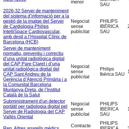
menor
SAU
2026-32 Servei de manteniment
del sistema d’informació per a la
gestió de la imatge del Servei
Negociat
PHILIPS
de Cardiologia Philips
sense
IBÉRICA
IntelliSpace Cardiovascular,
publicitat
SAU
amb destí a l’Hospital Clínic de
Barcelona (HCB)
Servei de manteniment
normatiu, preventiu i correctiu
d’una unitat radiològica digital
del CAP Pare Claret i d’una
Negociat
unitat radiològica digital del
Philips
sense
CAP Sant Andreu de la
Ibérica SAU
publicitat
Gerència d’Atenció Primària i a
la Comunitat Barcelona
Muntanya-Dreta, de l’Institut
Català de la Salut
Subministrament d'un detector
Negociat
PHILIPS
portàtil per radiologia digital pel
sense
IBERICA
Servei de Radiologia del CAP
publicitat
SAU
Vallès Oriental
PHILIPS
Contracte
Rep. Altres aparells mèdics
IBERICA