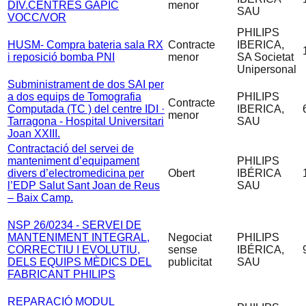
DIV.CENTRES GAPIC
menor
SAU
VOCC/VOR
PHILIPS
HUSM- Compra bateria sala RX
Contracte
IBERICA,
i reposició bomba PNI
menor
SA Societat
Unipersonal
Subministrament de dos SAI per
a dos equips de Tomografia
PHILIPS
Contracte
Computada (TC ) del centre IDI ·
IBERICA,
menor
Tarragona - Hospital Universitari
SAU
Joan XXIII.
Contractació del servei de
manteniment d’equipament
PHILIPS
divers d’electromedicina per
Obert
IBÉRICA
l’EDP Salut Sant Joan de Reus
SAU
– Baix Camp.
NSP 26/0234 - SERVEI DE
MANTENIMENT INTEGRAL,
Negociat
PHILIPS
CORRECTIU I EVOLUTIU,
sense
IBÉRICA,
DELS EQUIPS MÈDICS DEL
publicitat
SAU
FABRICANT PHILIPS
REPARACIÓ MODUL