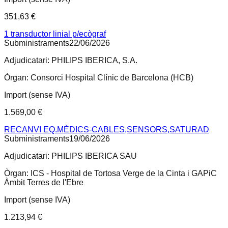
351,63 €
1 transductor linial p/ecògraf
Subministraments
22/06/2026
Adjudicatari:
PHILIPS IBERICA, S.A.
Òrgan:
Consorci Hospital Clínic de Barcelona (HCB)
Import (sense IVA)
1.569,00 €
RECANVI EQ.MÈDICS-CABLES,SENSORS,SATURAD
Subministraments
19/06/2026
Adjudicatari:
PHILIPS IBERICA SAU
Òrgan:
ICS - Hospital de Tortosa Verge de la Cinta i GAPiC
Àmbit Terres de l'Ebre
Import (sense IVA)
1.213,94 €