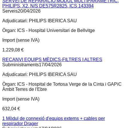
SERVEI DE REPARACIÓ MODUL MULTIPARAMETRIC,
PHILIPS, X2, N/S DE575R2825, ICS 143394
Serveis
20/04/2026
Adjudicatari:
PHILIPS IBERICA SAU
Òrgan:
ICS - Hospital Universitari de Bellvitge
Import (sense IVA)
1.229,08 €
RECANVI EQUIPS MÈDICS-FILTRES I ALTRES
Subministraments
17/04/2026
Adjudicatari:
PHILIPS IBERICA SAU
Òrgan:
ICS - Hospital de Tortosa Verge de la Cinta i GAPiC
Àmbit Terres de l'Ebre
Import (sense IVA)
632,04 €
1 Mòdul de connexió d'equips externs + cables per
respirador Drager