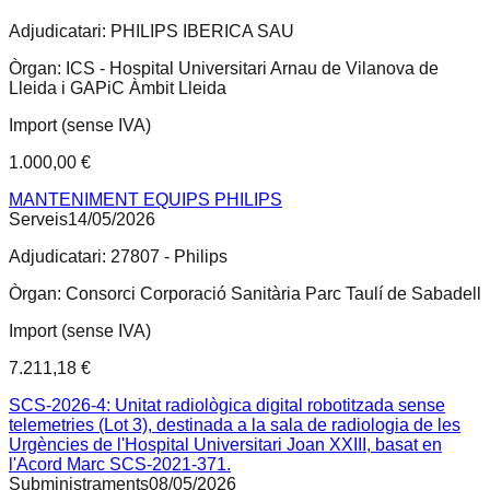
Adjudicatari:
PHILIPS IBERICA SAU
Òrgan:
ICS - Hospital Universitari Arnau de Vilanova de
Lleida i GAPiC Àmbit Lleida
Import (sense IVA)
1.000,00 €
MANTENIMENT EQUIPS PHILIPS
Serveis
14/05/2026
Adjudicatari:
27807 - Philips
Òrgan:
Consorci Corporació Sanitària Parc Taulí de Sabadell
Import (sense IVA)
7.211,18 €
SCS-2026-4: Unitat radiològica digital robotitzada sense
telemetries (Lot 3), destinada a la sala de radiologia de les
Urgències de l'Hospital Universitari Joan XXIII, basat en
l'Acord Marc SCS-2021-371.
Subministraments
08/05/2026