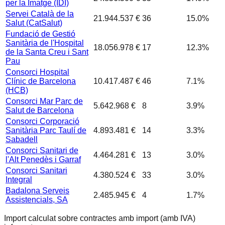
per la Imatge (IDI)
Servei Català de la
21.944.537 €
36
15.0
%
Salut (CatSalut)
Fundació de Gestió
Sanitària de l'Hospital
18.056.978 €
17
12.3
%
de la Santa Creu i Sant
Pau
Consorci Hospital
Clínic de Barcelona
10.417.487 €
46
7.1
%
(HCB)
Consorci Mar Parc de
5.642.968 €
8
3.9
%
Salut de Barcelona
Consorci Corporació
Sanitària Parc Taulí de
4.893.481 €
14
3.3
%
Sabadell
Consorci Sanitari de
4.464.281 €
13
3.0
%
l'Alt Penedès i Garraf
Consorci Sanitari
4.380.524 €
33
3.0
%
Integral
Badalona Serveis
2.485.945 €
4
1.7
%
Assistencials, SA
Import calculat sobre contractes amb import (amb IVA)