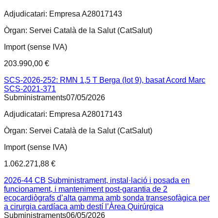
Adjudicatari:
Empresa A28017143
Òrgan:
Servei Català de la Salut (CatSalut)
Import (sense IVA)
203.990,00 €
SCS-2026-252: RMN 1,5 T Berga (lot 9), basat Acord Marc
SCS-2021-371
Subministraments
07/05/2026
Adjudicatari:
Empresa A28017143
Òrgan:
Servei Català de la Salut (CatSalut)
Import (sense IVA)
1.062.271,88 €
2026-44 CB Subministrament, instal·lació i posada en
funcionament, i manteniment post-garantia de 2
ecocardiògrafs d’alta gamma amb sonda transesofàgica per
a cirurgia cardíaca amb destí l’Àrea Quirúrgica
Subministraments
06/05/2026