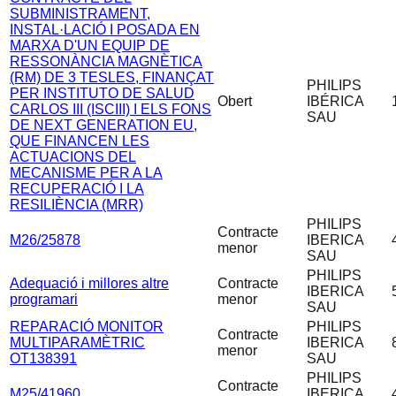
SUBMINISTRAMENT,
INSTAL·LACIÓ I POSADA EN
MARXA D'UN EQUIP DE
RESSONÀNCIA MAGNÈTICA
(RM) DE 3 TESLES, FINANÇAT
PHILIPS
PER INSTITUTO DE SALUD
Obert
IBÉRICA
CARLOS III (ISCIII) I ELS FONS
SAU
DE NEXT GENERATION EU,
QUE FINANCEN LES
ACTUACIONS DEL
MECANISME PER A LA
RECUPERACIÓ I LA
RESILIÈNCIA (MRR)
PHILIPS
Contracte
M26/25878
IBERICA
menor
SAU
PHILIPS
Adequació i millores altre
Contracte
IBERICA
programari
menor
SAU
REPARACIÓ MONITOR
PHILIPS
Contracte
MULTIPARAMÈTRIC
IBERICA
menor
OT138391
SAU
PHILIPS
Contracte
M25/41960
IBERICA