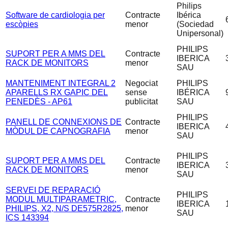
Philips
Software de cardiologia per
Contracte
Ibérica
escòpies
menor
(Sociedad
Unipersonal)
PHILIPS
SUPORT PER A MMS DEL
Contracte
IBERICA
RACK DE MONITORS
menor
SAU
MANTENIMENT INTEGRAL 2
Negociat
PHILIPS
APARELLS RX GAPIC DEL
sense
IBÉRICA
PENEDÈS - AP61
publicitat
SAU
PHILIPS
PANELL DE CONNEXIONS DE
Contracte
IBERICA
MÒDUL DE CAPNOGRAFIA
menor
SAU
PHILIPS
SUPORT PER A MMS DEL
Contracte
IBERICA
RACK DE MONITORS
menor
SAU
SERVEI DE REPARACIÓ
PHILIPS
MODUL MULTIPARAMETRIC,
Contracte
IBERICA
PHILIPS, X2, N/S DE575R2825,
menor
SAU
ICS 143394