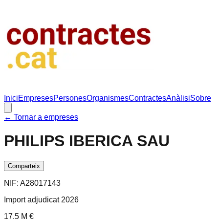
Inici
Empreses
Persones
Organismes
Contractes
Anàlisi
Sobre
← Tornar a empreses
PHILIPS IBERICA SAU
Comparteix
NIF:
A28017143
Import adjudicat 2026
17.5 M €