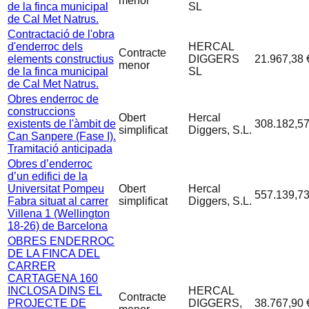
menor
de la finca municipal
SL
de Cal Met Natrus.
Contractació de l'obra
d'enderroc dels
HERCAL
Contracte
elements constructius
DIGGERS
21.967,38 
menor
de la finca municipal
SL
de Cal Met Natrus.
Obres enderroc de
construccions
Obert
Hercal
existents de l'àmbit de
308.182,57
simplificat
Diggers, S.L.
Can Sanpere (Fase I).
Tramitació anticipada
Obres d’enderroc
d’un edifici de la
Universitat Pompeu
Obert
Hercal
557.139,73
Fabra situat al carrer
simplificat
Diggers, S.L.
Villena 1 (Wellington
18-26) de Barcelona
OBRES ENDERROC
DE LA FINCA DEL
CARRER
CARTAGENA 160
INCLOSA DINS EL
HERCAL
Contracte
PROJECTE DE
DIGGERS,
38.767,90 