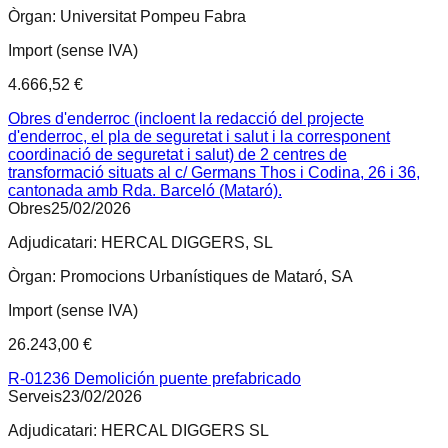
Òrgan:
Universitat Pompeu Fabra
Import (sense IVA)
4.666,52 €
Obres d'enderroc (incloent la redacció del projecte
d'enderroc, el pla de seguretat i salut i la corresponent
coordinació de seguretat i salut) de 2 centres de
transformació situats al c/ Germans Thos i Codina, 26 i 36,
cantonada amb Rda. Barceló (Mataró).
Obres
25/02/2026
Adjudicatari:
HERCAL DIGGERS, SL
Òrgan:
Promocions Urbanístiques de Mataró, SA
Import (sense IVA)
26.243,00 €
R-01236 Demolición puente prefabricado
Serveis
23/02/2026
Adjudicatari:
HERCAL DIGGERS SL