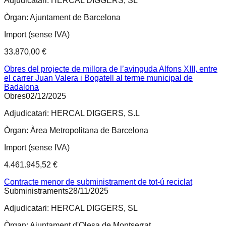
Adjudicatari:
HERCAL DIGGERS, SL
Òrgan:
Ajuntament de Barcelona
Import (sense IVA)
33.870,00 €
Obres del projecte de millora de l’avinguda Alfons XIII, entre
el carrer Juan Valera i Bogatell al terme municipal de
Badalona
Obres
02/12/2025
Adjudicatari:
HERCAL DIGGERS, S.L
Òrgan:
Àrea Metropolitana de Barcelona
Import (sense IVA)
4.461.945,52 €
Contracte menor de subministrament de tot-ú reciclat
Subministraments
28/11/2025
Adjudicatari:
HERCAL DIGGERS, SL
Òrgan:
Ajuntament d'Olesa de Montserrat