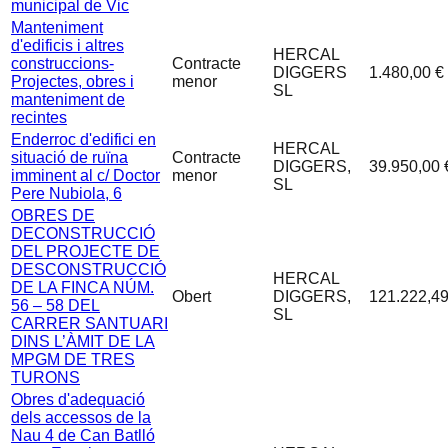
municipal de Vic
Manteniment
d'edificis i altres
HERCAL
construccions-
Contracte
DIGGERS
1.480,00 €
Projectes, obres i
menor
SL
manteniment de
recintes
Enderroc d'edifici en
HERCAL
situació de ruïna
Contracte
DIGGERS,
39.950,00 
imminent al c/ Doctor
menor
SL
Pere Nubiola, 6
OBRES DE
DECONSTRUCCIÓ
DEL PROJECTE DE
DESCONSTRUCCIÓ
HERCAL
DE LA FINCA NÚM.
Obert
DIGGERS,
121.222,49
56 – 58 DEL
SL
CARRER SANTUARI
DINS L’ÀMIT DE LA
MPGM DE TRES
TURONS
Obres d'adequació
dels accessos de la
Nau 4 de Can Batlló