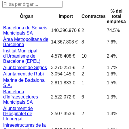
% del
Òrgan
Import
Contractes
total
empresa
Barcelona de Serveis
140.396.970 €
2
74.5
%
Municipals SA
Àrea Metropolitana de
14.367.808 €
8
7.6
%
Barcelona
Institut Municipal
d'Urbanisme de
4.578.408 €
10
2.4
%
Barcelona (EPEL)
Ajuntament de Sitges
3.270.251 €
2
1.7
%
Ajuntament de Rubí
3.054.145 €
2
1.6
%
Marina de Badalona
2.811.833 €
1
1.5
%
S.A.
Barcelona
d'Infraestructures
2.522.072 €
6
1.3
%
Municipals SA
Ajuntament de
l'Hospitalet de
2.507.353 €
2
1.3
%
Llobregat
Infraestructures de la