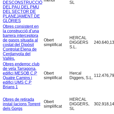
menor
DESCONSTRUCCIÓ
SL
DEL PAU DEL PMU
DEL SECTOR DE
PLANEJAMENT DE
GLÒRIES
Obres consistent en
la construcció d’una
barrera interceptora
HERCAL
de gasos situada al
Obert
DIGGERS
240.640,13
costat del Dipòsit
simplificat
S.L.
Controlat Elena de
Cerdanyola del
Vallès.
Obres enderroc club
de vela Tarragona,
edifici MESOB C.P
Obert
Hercal
112.476,79
Quatre Camins i
simplificat
Diggers, S.L.
edifici UMS C.P
Brians 1
Obres de retirada
HERCAL
Obert
instal·lacions Torrent
DIGGERS,
302.918,14
simplificat
dels Gorgs
SL