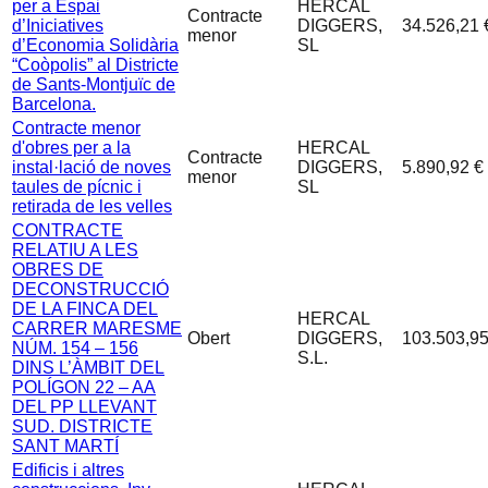
per a Espai
HERCAL
Contracte
d’Iniciatives
DIGGERS,
34.526,21 
menor
d’Economia Solidària
SL
“Coòpolis” al Districte
de Sants-Montjuïc de
Barcelona.
Contracte menor
d'obres per a la
HERCAL
Contracte
instal·lació de noves
DIGGERS,
5.890,92 €
menor
taules de pícnic i
SL
retirada de les velles
CONTRACTE
RELATIU A LES
OBRES DE
DECONSTRUCCIÓ
DE LA FINCA DEL
HERCAL
CARRER MARESME
Obert
DIGGERS,
103.503,95
NÚM. 154 – 156
S.L.
DINS L’ÀMBIT DEL
POLÍGON 22 – AA
DEL PP LLEVANT
SUD. DISTRICTE
SANT MARTÍ
Edificis i altres