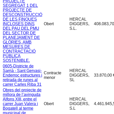
PROJECTE
SEGREGAT 1 DEL
PROJECTE DE
DESCONSTRUCCIÓ
DE LES FINQUES
HERCAL
INCLOSES DINS
Obert
DIGGERS,
408.083,70
DEL PAU DEL PMU
S.L.
DEL SECTOR DE
PLANEJAMENT DE
GLÒRIES, AMB
MESURES DE
CONTRACTACIÓ
PÚBLICA
SOSTENIBLE.
0605-Districte de
Sarrià - Sant Gervasi-
HERCAL
Contracte
Enderroc estructures i
DIGGERS,
33.870,00 
menor
retirada de runes al
SL
carrer Carles Riba 31
Obres del projecte de
millora de l’avinguda
Alfons XIII, entre el
HERCAL
carrer Juan Valera i
Obert
DIGGERS,
4.461.945,
Bogatell al terme
S.L
municipal de