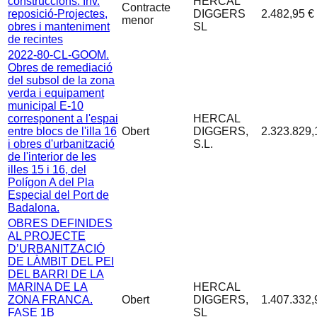
construccions. Inv.
HERCAL
Contracte
reposició-Projectes,
DIGGERS
2.482,95 €
menor
obres i manteniment
SL
de recintes
2022-80-CL-GOOM.
Obres de remediació
del subsol de la zona
verda i equipament
municipal E-10
corresponent a l'espai
HERCAL
entre blocs de l'illa 16
Obert
DIGGERS,
2.323.829,
i obres d'urbanització
S.L.
de l'interior de les
illes 15 i 16, del
Polígon A del Pla
Especial del Port de
Badalona.
OBRES DEFINIDES
AL PROJECTE
D’URBANITZACIÓ
DE LÀMBIT DEL PEI
DEL BARRI DE LA
MARINA DE LA
HERCAL
ZONA FRANCA.
Obert
DIGGERS,
1.407.332,
FASE 1B
SL