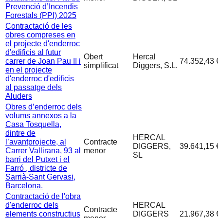
Prevenció d’Incendis
Forestals (PPI) 2025
Contractació de les
obres compreses en
el projecte d'enderroc
d'edificis al futur
Obert
Hercal
carrer de Joan Pau II i
74.352,43 
simplificat
Diggers, S.L.
en el projecte
d'enderroc d'edificis
al passatge dels
Aluders
Obres d’enderroc dels
volums annexos a la
Casa Tosquella,
dintre de
HERCAL
l’avantprojecte, al
Contracte
DIGGERS,
39.641,15 
Carrer Vallirana, 93 al
menor
SL
barri del Putxet i el
Farró , districte de
Sarrià-Sant Gervasi,
Barcelona.
Contractació de l'obra
d'enderroc dels
HERCAL
Contracte
elements constructius
DIGGERS
21.967,38 