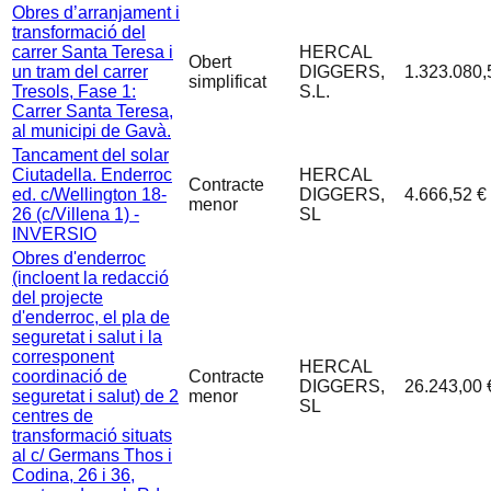
Obres d’arranjament i
transformació del
carrer Santa Teresa i
HERCAL
Obert
un tram del carrer
DIGGERS,
1.323.080,
simplificat
Tresols, Fase 1:
S.L.
Carrer Santa Teresa,
al municipi de Gavà.
Tancament del solar
Ciutadella. Enderroc
HERCAL
Contracte
ed. c/Wellington 18-
DIGGERS,
4.666,52 €
menor
26 (c/Villena 1) -
SL
INVERSIO
Obres d'enderroc
(incloent la redacció
del projecte
d'enderroc, el pla de
seguretat i salut i la
corresponent
HERCAL
coordinació de
Contracte
DIGGERS,
26.243,00 
seguretat i salut) de 2
menor
SL
centres de
transformació situats
al c/ Germans Thos i
Codina, 26 i 36,