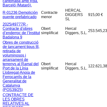
cantonada amb Rda.
Barceló (Mataró).
HERCAL
R-01236 Demolición
Contracte
DIGGERS
915,00 €
puente prefabricado
menor
SL
2025/49777R -
Contracte d'obres
Obert
Hercal
253.545,23
d’enderroc de l’Institut
simplificat
Diggers, S.L.
Badalona 9
Obres de construcció
de tancament tipus III,
retirada de
voluminosos i
arranjament de
terrenys al Ramal del
Obert
Hercal
122.621,38
Port de la Línia
simplificat
Diggers, S.L.
Llobregat-Anoia de
Ferrocarrils de la
Generalitat de
Catalunya
(POS39/25)
CONTRACTE DE
LES OBRES
RELATIVES AL