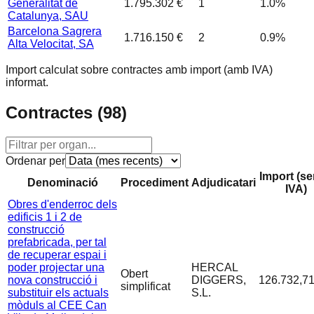
Generalitat de
1.795.302 €
1
1.0
%
Catalunya, SAU
Barcelona Sagrera
1.716.150 €
2
0.9
%
Alta Velocitat, SA
Import calculat sobre contractes amb import (amb IVA)
informat.
Contractes (
98
)
Ordenar per
Import (s
Denominació
Procediment
Adjudicatari
IVA)
Obres d'enderroc dels
edificis 1 i 2 de
construcció
prefabricada, per tal
de recuperar espai i
poder projectar una
HERCAL
Obert
nova construcció i
DIGGERS,
126.732,71
simplificat
substituir els actuals
S.L.
mòduls al CEE Can