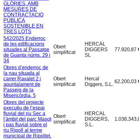
GLÒRIES, AMB
MESURES DE
CONTRACTACIÓ
PÚBLICA
SOSTENIBLE EN
TRES LOTS
542/2025 Enderroc
de les edificacions
HERCAL
Obert
situades al Passatge
DIGGERS
77.920,87 
simplificat
de Guanta núms. 29 i
SL
34
Obres d'enderroc de
la nau situada al
carrer Ravalet 2 i
Obert
Hercal
62.200,03 
apuntalament de
simplificat
Diggers, S.L.
Passeig de la
Misericòrdia, 5
Obres del projecte
executiu de l’espai
fluvial del riu Sec a
HERCAL
Obert
l'àmbit del parc Masot
DIGGERS,
1.038.343,
simplificat
i pas fluvial sobre el
S.L.
riu Ripoll al terme
municipal de Ripollet.