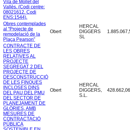
Vila de Mollet del
Vallès. (Codi centre:
08021612. Codi
ENS:1544).
Obres contemplades
HERCAL
al “Projecte de
Obert
DIGGERS
1.885.067,
remodelació de la
SL
Plaça Pearson”
CONTRACTE DE
LES OBRES
RELATIVES AL
PROJECTE
SEGREGAT 2 DEL
PROJECTE DE
DESCONSTRUCCIÓ
DE LES FINQUES
HERCAL
INCLOSES DINS
Obert
DIGGERS,
428.662,06
DEL PAU DEL PMU
S.L.
DEL SECTOR DE
PLANEJAMENT DE
GLÒRIES, AMB
MESURES DE
CONTRACTACIÓ
PÚBLICA
SOSTENIBLE EN