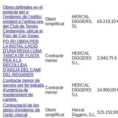
Obres definides en el
projecte per a
l’enderroc de l’edifici
HERCAL
Obert
existent a l’antiga seu
DIGGERS,
63.219,10 
simplificat
del Club de Tennis
SL
Cerdanyola, ubicat al
Parc de Can Xarau
PD (R) OBRA PER
LA INSTAL·LACIÓ
D'UNA REIXA I UNA
HERCAL
TANCA DE FUSTA
Contracte
DIGGERS
2.040,75 €
PER A LA
menor
S.L.
RECOLLIDA
D'AIGUA DEL CAMÍ
DEL REGANER
Contracte menor de
serveis per fer treballs
HERCAL
Contracte
d'urgencia de
DIGGERS
14.900,00 
menor
manteniment de
S.L
camins.
Contractació de les
obres d'enderroc de
Obert
Hercal
515.152,93
l'antic mercat
simplificat
Diggers, S.L.