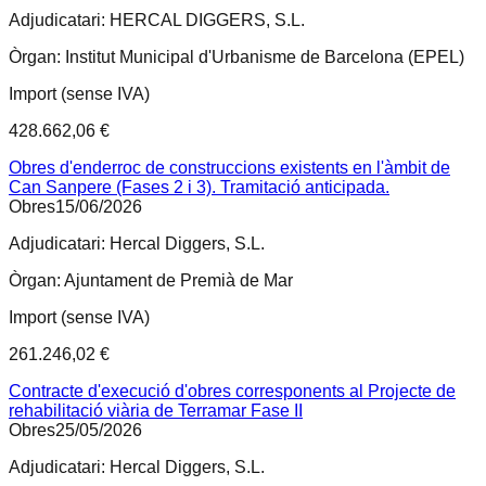
Adjudicatari:
HERCAL DIGGERS, S.L.
Òrgan:
Institut Municipal d'Urbanisme de Barcelona (EPEL)
Import (sense IVA)
428.662,06 €
Obres d'enderroc de construccions existents en l'àmbit de
Can Sanpere (Fases 2 i 3). Tramitació anticipada.
Obres
15/06/2026
Adjudicatari:
Hercal Diggers, S.L.
Òrgan:
Ajuntament de Premià de Mar
Import (sense IVA)
261.246,02 €
Contracte d'execució d'obres corresponents al Projecte de
rehabilitació viària de Terramar Fase II
Obres
25/05/2026
Adjudicatari:
Hercal Diggers, S.L.