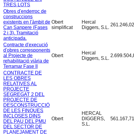
TRES LOTS
Obres d'enderroc de
construccions
existents en l'àmbit de
Obert
Hercal
261.246,02
Can Sanpere (Fases
simplificat
Diggers, S.L.
2 i 3). Tramitació
anticipada.
Contracte d'execució
d'obres corresponents
Hercal
al Projecte de
Obert
2.699.504,
Diggers, S.L.
rehabilitació viària de
Terramar Fase II
CONTRACTE DE
LES OBRES
RELATIVES AL
PROJECTE
SEGREGAT 2 DEL
PROJECTE DE
DESCONSTRUCCIÓ
DE LES FINQUES
HERCAL
INCLOSES DINS
Obert
DIGGERS,
561.167,71
DEL PAU DEL PMU
S.L.
DEL SECTOR DE
PLANEJAMENT DE