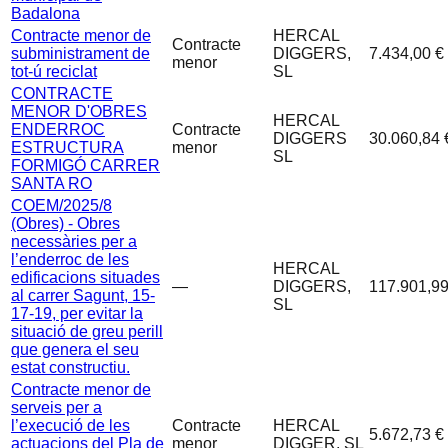
Badalona
Contracte menor de
HERCAL
Contracte
subministrament de
DIGGERS,
7.434,00 €
menor
tot-ú reciclat
SL
CONTRACTE
MENOR D'OBRES
HERCAL
ENDERROC
Contracte
DIGGERS
30.060,84 
ESTRUCTURA
menor
SL
FORMIGÓ CARRER
SANTA RO
COEM/2025/8
(Obres) - Obres
necessàries per a
l’enderroc de les
HERCAL
edificacions situades
—
DIGGERS,
117.901,99
al carrer Sagunt, 15-
SL
17-19, per evitar la
situació de greu perill
que genera el seu
estat constructiu.
Contracte menor de
serveis per a
l’execució de les
Contracte
HERCAL
5.672,73 €
actuacions del Pla de
menor
DIGGER, SL