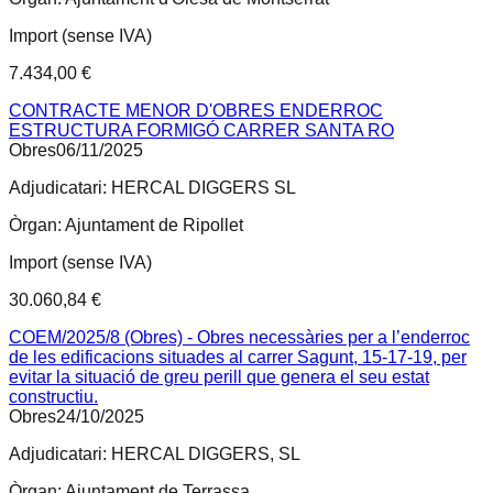
Import (sense IVA)
7.434,00 €
CONTRACTE MENOR D'OBRES ENDERROC
ESTRUCTURA FORMIGÓ CARRER SANTA RO
Obres
06/11/2025
Adjudicatari:
HERCAL DIGGERS SL
Òrgan:
Ajuntament de Ripollet
Import (sense IVA)
30.060,84 €
COEM/2025/8 (Obres) - Obres necessàries per a l’enderroc
de les edificacions situades al carrer Sagunt, 15-17-19, per
evitar la situació de greu perill que genera el seu estat
constructiu.
Obres
24/10/2025
Adjudicatari:
HERCAL DIGGERS, SL
Òrgan:
Ajuntament de Terrassa