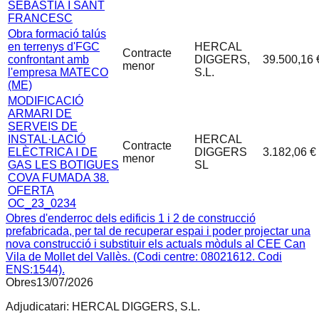
SEBASTIÀ I SANT
FRANCESC
Obra formació talús
en terrenys d'FGC
HERCAL
Contracte
confrontant amb
DIGGERS,
39.500,16 
menor
l'empresa MATECO
S.L.
(ME)
MODIFICACIÓ
ARMARI DE
SERVEIS DE
INSTAL·LACIÓ
HERCAL
Contracte
ELÈCTRICA I DE
DIGGERS
3.182,06 €
menor
GAS LES BOTIGUES
SL
COVA FUMADA 38.
OFERTA
OC_23_0234
Obres d'enderroc dels edificis 1 i 2 de construcció
prefabricada, per tal de recuperar espai i poder projectar una
nova construcció i substituir els actuals mòduls al CEE Can
Vila de Mollet del Vallès. (Codi centre: 08021612. Codi
ENS:1544).
Obres
13/07/2026
Adjudicatari:
HERCAL DIGGERS, S.L.