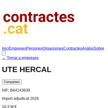
Inici
Empreses
Persones
Organismes
Contractes
Anàlisi
Sobre
← Tornar a empreses
UTE HERCAL
Comparteix
NIF:
B64143639
Import adjudicat 2026
10.3 M €