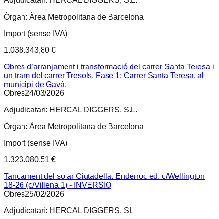
Adjudicatari:
HERCAL DIGGERS, S.L.
Òrgan:
Àrea Metropolitana de Barcelona
Import (sense IVA)
1.038.343,80 €
Obres d’arranjament i transformació del carrer Santa Teresa i
un tram del carrer Tresols, Fase 1: Carrer Santa Teresa, al
municipi de Gavà.
Obres
24/03/2026
Adjudicatari:
HERCAL DIGGERS, S.L.
Òrgan:
Àrea Metropolitana de Barcelona
Import (sense IVA)
1.323.080,51 €
Tancament del solar Ciutadella. Enderroc ed. c/Wellington
18-26 (c/Villena 1) - INVERSIO
Obres
25/02/2026
Adjudicatari:
HERCAL DIGGERS, SL