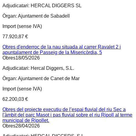
Adjudicatari:
HERCAL DIGGERS SL
Òrgan:
Ajuntament de Sabadell
Import (sense IVA)
77.920,87 €
Obres d'enderroc de la nau situada al carrer Ravalet 2 i
apuntalament de Passeig de la Misericòrdia, 5
Obres
18/05/2026
Adjudicatari:
Hercal Diggers, S.L.
Òrgan:
Ajuntament de Canet de Mar
Import (sense IVA)
62.200,03 €
Obres del projecte executiu de l’espai fluvial del riu Sec a
l'àmbit del parc Masot i pas fluvial sobre el riu Ripoll al terme
municipal de Ripollet.
Obres
28/04/2026