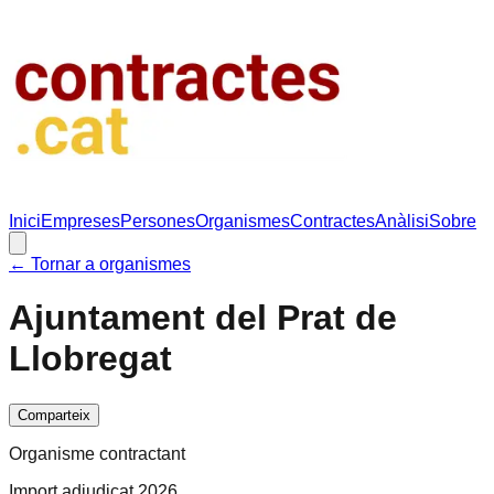
Inici
Empreses
Persones
Organismes
Contractes
Anàlisi
Sobre
← Tornar a organismes
Ajuntament del Prat de
Llobregat
Comparteix
Organisme contractant
Import adjudicat 2026