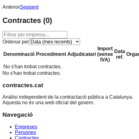
Anterior
Següent
Contractes (
0
)
Ordenar per
Import
Data
Denominació
Procediment
Adjudicatari
(sense
Orga
ref.
IVA)
No s'han trobat contractes.
No s'han trobat contractes.
contractes.cat
Anàlisi independent de la contractació pública a Catalunya.
Aquesta no és una web oficial del govern.
Navegació
Empreses
Persones
Contractes