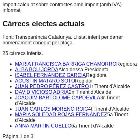
Import calculat sobre contractes amb import (amb IVA)
informat.
Càrrecs electes actuals
Font: Transparència Catalunya. Llistat inferit per darrer
nomenament conegut per plaça.
25
càrrecs inferits.
MARIA FRANCISCA BARRIGA CHAMORRO
Regidora
ALBA BOU JORDA
Alcaldessa Presidenta
ISABEL FERNANDEZ GARCIA
Regidora
AGUSTIN MATARO SOTO
Regidor
JUAN PEDRO PÉREZ CASTRO
1r Tinent d'Alcalde
DAVID VICIOSO ADRIA
2n Tinent d'Alcalde
JOAQUIM BARTOLOME CAPDEVILA
3r Tinent
d'Alcalde
JUAN CARLOS MORENO ROIG
4t Tinent d'Alcalde
MARIA SOLEDAD ROJAS FERNÁNDEZ
5a Tinent
d'Alcalde
ANNA MARTIN CUELLO
6a Tinent d'Alcalde
Pàgina
1
de
3