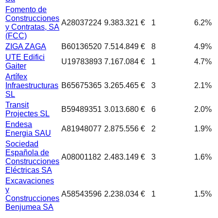
Fomento de
Construcciones
A28037224
9.383.321 €
1
6.2
%
y Contratas, SA
(FCC)
ZIGA ZAGA
B60136520
7.514.849 €
8
4.9
%
UTE Edifici
U19783893
7.167.084 €
1
4.7
%
Gaiter
Artífex
Infraestructuras
B65675365
3.265.465 €
3
2.1
%
SL
Transit
B59489351
3.013.680 €
6
2.0
%
Projectes SL
Endesa
A81948077
2.875.556 €
2
1.9
%
Energia SAU
Sociedad
Española de
A08001182
2.483.149 €
3
1.6
%
Construcciones
Eléctricas SA
Excavaciones
y
A58543596
2.238.034 €
1
1.5
%
Construcciones
Benjumea SA