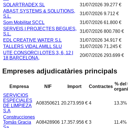
SOLARTRADEX SL
31/07/2026
39.277 €
ABAST SYSTEMS & SOLUTIONS,
31/07/2026
9.712 €
S.L.
Som Mobilitat SCCL
31/07/2026
61.800 €
SERVEIS I PROJECTES BEGUES,
31/07/2026
800.780 €
S.L.
EDL CREATIVE WATER S.L
31/07/2026
34.917 €
TALLERS VIDAL AMILL SLU
31/07/2026
71.245 €
UTE CONSORCI LOTES 3, 6, 12 I
20/07/2026
293.699 €
18 BARCELONA,
Empreses adjudicatàries principals
% del 
Empresa
NIF
Import
Contractes
organ
SERVICIOS
ESPECIALES
A08350621
20.273.959 €
4
13.3
%
DE LIMPIEZA
S.A
Construcciones
Tomás Gracia
A08428906
17.357.956 €
3
11.4
%
Sa