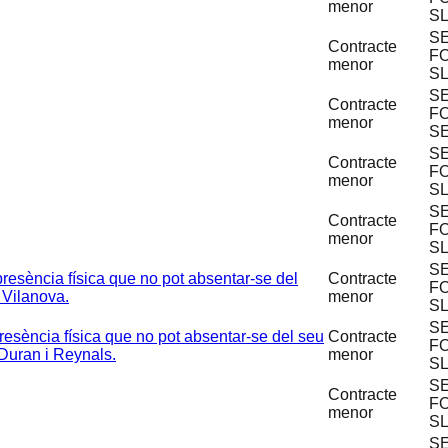
menor
S
S
Contracte
F
menor
S
S
Contracte
F
menor
S
S
Contracte
F
menor
S
S
Contracte
F
menor
S
S
presència física que no pot absentar-se del
Contracte
F
e Vilanova.
menor
S
S
resència física que no pot absentar-se del seu
Contracte
F
 Duran i Reynals.
menor
S
S
Contracte
F
menor
S
S