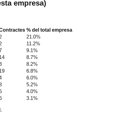
esta empresa)
Contractes
% del total empresa
2
21.0
%
2
11.2
%
7
9.1
%
14
8.7
%
3
8.2
%
19
6.8
%
4
6.0
%
8
5.2
%
5
4.0
%
6
3.1
%
.