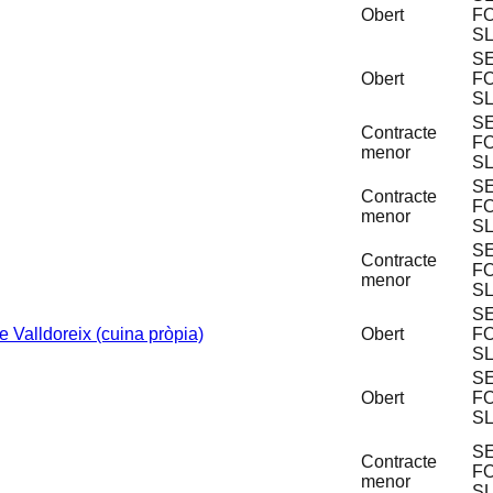
Obert
F
S
S
Obert
F
S
S
Contracte
F
menor
S
S
Contracte
F
menor
S
S
Contracte
F
menor
S
S
 Valldoreix (cuina pròpia)
Obert
F
S
S
Obert
F
S
S
Contracte
F
menor
S