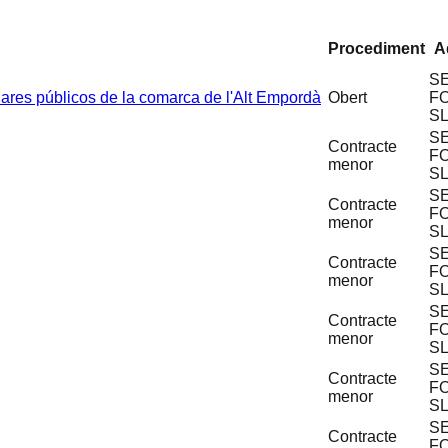
Procediment
A
S
lares públicos de la comarca de l'Alt Empordà
Obert
F
S
S
Contracte
F
menor
S
S
Contracte
F
menor
S
S
Contracte
F
menor
S
S
Contracte
F
menor
S
S
Contracte
F
menor
S
S
Contracte
F