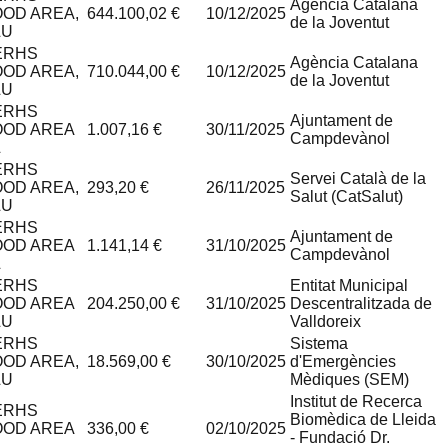
Agència Catalana
OOD AREA,
644.100,02 €
10/12/2025
de la Joventut
LU
ERHS
Agència Catalana
OOD AREA,
710.044,00 €
10/12/2025
de la Joventut
LU
ERHS
Ajuntament de
OOD AREA
1.007,16 €
30/11/2025
Campdevànol
L
ERHS
Servei Català de la
OOD AREA,
293,20 €
26/11/2025
Salut (CatSalut)
LU
ERHS
Ajuntament de
OOD AREA
1.141,14 €
31/10/2025
Campdevànol
L
ERHS
Entitat Municipal
OOD AREA
204.250,00 €
31/10/2025
Descentralitzada de
LU
Valldoreix
ERHS
Sistema
OOD AREA,
18.569,00 €
30/10/2025
d'Emergències
LU
Mèdiques (SEM)
Institut de Recerca
ERHS
Biomèdica de Lleida
OOD AREA
336,00 €
02/10/2025
- Fundació Dr.
L