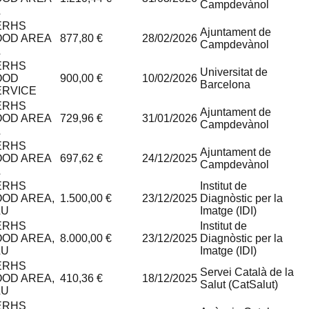
Campdevànol
L
ERHS
Ajuntament de
OOD AREA
877,80 €
28/02/2026
Campdevànol
L
ERHS
Universitat de
OOD
900,00 €
10/02/2026
Barcelona
ERVICE
ERHS
Ajuntament de
OOD AREA
729,96 €
31/01/2026
Campdevànol
L
ERHS
Ajuntament de
OOD AREA
697,62 €
24/12/2025
Campdevànol
L
ERHS
Institut de
OOD AREA,
1.500,00 €
23/12/2025
Diagnòstic per la
LU
Imatge (IDI)
ERHS
Institut de
OOD AREA,
8.000,00 €
23/12/2025
Diagnòstic per la
LU
Imatge (IDI)
ERHS
Servei Català de la
OOD AREA,
410,36 €
18/12/2025
Salut (CatSalut)
LU
ERHS