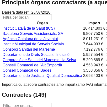
Principals òrgans contractants (a aqu
Darrera data ref.:
28/07/2026
Òrgan
Import
Institut Català de la Salut (ICS)
18.414.803 €
Badalona Serveis Assistencials, SA
9.807.750 €
Agència Catalana de la Joventut
8.011.231 €
Institut Municipal de Serveis Socials
7.644.903 €
Consorci Sanitari del Maresme
7.192.776 €
Departament de Drets Socials i Inclusió
5.957.554 €
Corporació de Salut del Maresme i la Selva
5.299.869 €
Consell Comarcal de l'Alt Empordà
4.563.943 €
Consell Comarcal del Bages
3.553.856 €
Departament de Justícia i Qualitat Democràtica
2.693.403 €
Import calculat sobre contractes amb import (amb IVA) informat
Contractes (
149
)