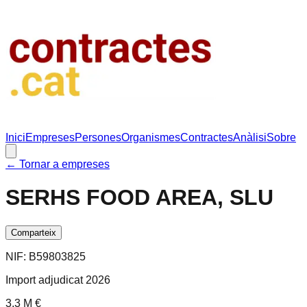
Inici
Empreses
Persones
Organismes
Contractes
Anàlisi
Sobre
← Tornar a empreses
SERHS FOOD AREA, SLU
Comparteix
NIF:
B59803825
Import adjudicat 2026
3.3 M €