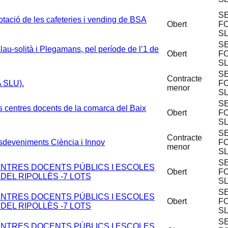
S
lotació de les cafeteries i vending de BSA
Obert
F
S
S
au-solità i Plegamans, pel període de l’1 de
Obert
F
S
S
Contracte
 SLU).
F
menor
S
S
ls centres docents de la comarca del Baix
Obert
F
S
S
Contracte
sdeveniments Ciència i Innov
F
menor
S
S
NTRES DOCENTS PÚBLICS I ESCOLES
Obert
F
DEL RIPOLLÈS -7 LOTS
S
S
NTRES DOCENTS PÚBLICS I ESCOLES
Obert
F
DEL RIPOLLÈS -7 LOTS
S
S
NTRES DOCENTS PÚBLICS I ESCOLES