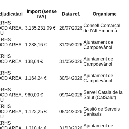
Import (sense
djudicatari
Data ref.
Organisme
IVA)
ERHS
Consell Comarcal
OOD AREA,
3.135.231,09 €
28/07/2026
de l'Alt Empordà
LU
ERHS
Ajuntament de
OOD AREA
1.238,16 €
31/05/2026
Campdevànol
L
ERHS
Ajuntament de
OOD AREA
138,64 €
31/05/2026
Campdevànol
L
ERHS
Ajuntament de
OOD AREA
1.164,24 €
30/04/2026
Campdevànol
L
ERHS
Servei Català de la
OOD AREA,
960,00 €
09/04/2026
Salut (CatSalut)
LU
ERHS
Gestió de Serveis
OOD AREA,
1.123,25 €
08/04/2026
Sanitaris
LU
ERHS
Ajuntament de
OOD AREA
1.210,44 €
31/03/2026