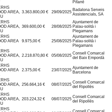
Pifarré
ERHS
Badalona Serveis
OOD AREA,
3.363.800,00 €
29/09/2025
Assistencials, SA
LU
ERHS
Ajuntament de
OOD AREA,
369.600,00 €
28/08/2025
Palau-solità i
LU
Plegamans
ERHS
Ajuntament de
OOD AREA
9.975,00 €
25/08/2025
Palau-solità i
L
Plegamans
ERHS
Consell Comarcal
OOD AREA,
2.218.870,80 €
05/08/2025
del Baix Empordà
LU
ERHS
Ajuntament de
OOD AREA
2.375,00 €
23/07/2025
Barcelona
L
ERHS
Consell Comarcal
OOD AREA,
256.664,16 €
08/07/2025
del Ripollès
LU
ERHS
Consell Comarcal
OOD AREA,
203.224,32 €
08/07/2025
del Ripollès
LU
ERHS
Consell Comarcal