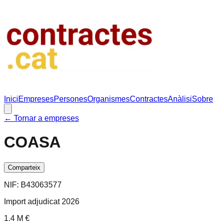
Inici
Empreses
Persones
Organismes
Contractes
Anàlisi
Sobre
← Tornar a empreses
COASA
Comparteix
NIF:
B43063577
Import adjudicat 2026
1.4 M €