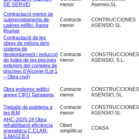
DE SERVEI
menor
Asensio,SL
Contractació menor de
subministraments de
Contracte
CONTRUCCIONES
cadires edifici Àgora
menor
ASENSIO SL
Riumar
Contractació de les
obres de millora dels
sistema de
desbordament i reducció
Contracte
CONSTRUCCIONE
de fuites de les piscines
menor
ASENSIO, S.L.
exteriors del complex de
piscines d’Alcover (Lot 1
– Obra civil)
Obra enderroc edifici
Contracte
CONSTRUCCIONE
annex CIFO Tarragona
menor
ASENSIO, SL
Treballs de paleteria a
Contracte
CONSTRUCCIONE
les IEM
menor
ASENSIO SL
AHC-2025-18 Obra
rehabilitació eficiència
Obert
COASA
energètica C.CLAR-
simplificat
S.MAGÍ B.4