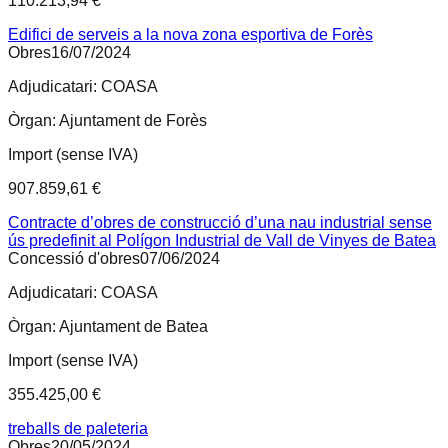
110.213,94 €
Edifici de serveis a la nova zona esportiva de Forès
Obres
16/07/2024
Adjudicatari:
COASA
Òrgan:
Ajuntament de Forès
Import (sense IVA)
907.859,61 €
Contracte d’obres de construcció d’una nau industrial sense
ús predefinit al Polígon Industrial de Vall de Vinyes de Batea
Concessió d'obres
07/06/2024
Adjudicatari:
COASA
Òrgan:
Ajuntament de Batea
Import (sense IVA)
355.425,00 €
treballs de paleteria
Obres
20/05/2024