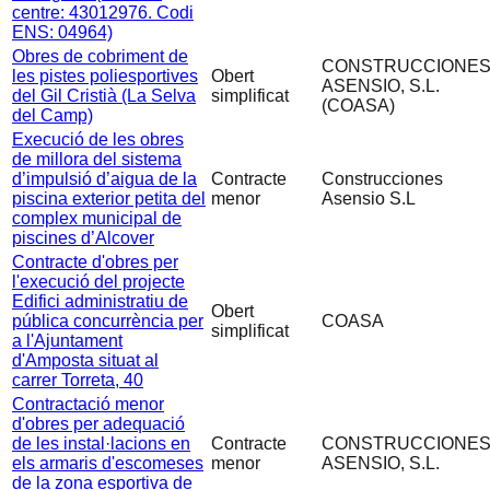
centre: 43012976. Codi
ENS: 04964)
Obres de cobriment de
CONSTRUCCIONE
les pistes poliesportives
Obert
ASENSIO, S.L.
del Gil Cristià (La Selva
simplificat
(COASA)
del Camp)
Execució de les obres
de millora del sistema
d’impulsió d’aigua de la
Contracte
Construcciones
piscina exterior petita del
menor
Asensio S.L
complex municipal de
piscines d’Alcover
Contracte d'obres per
l'execució del projecte
Edifici administratiu de
Obert
pública concurrència per
COASA
simplificat
a l'Ajuntament
d'Amposta situat al
carrer Torreta, 40
Contractació menor
d'obres per adequació
de les instal·lacions en
Contracte
CONSTRUCCIONE
els armaris d'escomeses
menor
ASENSIO, S.L.
de la zona esportiva de