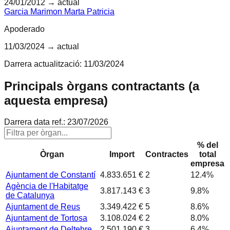
24/01/2012
→ actual
Garcia Marimon Marta Patricia
Apoderado
11/03/2024
→ actual
Darrera actualització:
11/03/2024
Principals òrgans contractants (a
aquesta empresa)
Darrera data ref.:
23/07/2026
% del
Òrgan
Import
Contractes
total
empresa
Ajuntament de Constantí
4.833.651 €
2
12.4
%
Agència de l'Habitatge
3.817.143 €
3
9.8
%
de Catalunya
Ajuntament de Reus
3.349.422 €
5
8.6
%
Ajuntament de Tortosa
3.108.024 €
2
8.0
%
Ajuntament de Deltebre
2.501.190 €
3
6.4
%