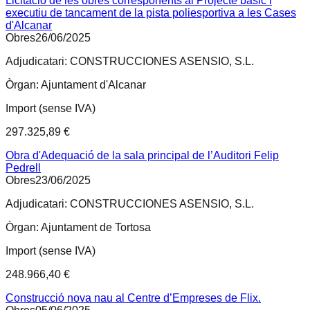
Licitació de les obres corresponents al Projecte bàsic i
executiu de tancament de la pista poliesportiva a les Cases
d'Alcanar
Obres
26/06/2025
Adjudicatari:
CONSTRUCCIONES ASENSIO, S.L.
Òrgan:
Ajuntament d'Alcanar
Import (sense IVA)
297.325,89 €
Obra d'Adequació de la sala principal de l’Auditori Felip
Pedrell
Obres
23/06/2025
Adjudicatari:
CONSTRUCCIONES ASENSIO, S.L.
Òrgan:
Ajuntament de Tortosa
Import (sense IVA)
248.966,40 €
Construcció nova nau al Centre d’Empreses de Flix.