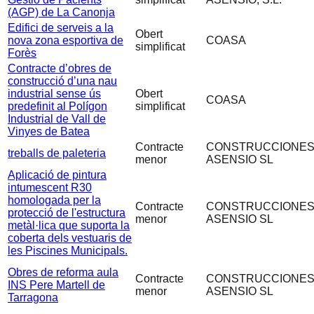
(AGP) de La Canonja
Edifici de serveis a la
Obert
nova zona esportiva de
COASA
simplificat
Forès
Contracte d’obres de
construcció d’una nau
industrial sense ús
Obert
COASA
predefinit al Polígon
simplificat
Industrial de Vall de
Vinyes de Batea
Contracte
CONSTRUCCIONE
treballs de paleteria
menor
ASENSIO SL
Aplicació de pintura
intumescent R30
homologada per la
Contracte
CONSTRUCCIONE
protecció de l'estructura
menor
ASENSIO SL
metàl·lica que suporta la
coberta dels vestuaris de
les Piscines Municipals.
Obres de reforma aula
Contracte
CONSTRUCCIONE
INS Pere Martell de
menor
ASENSIO SL
Tarragona