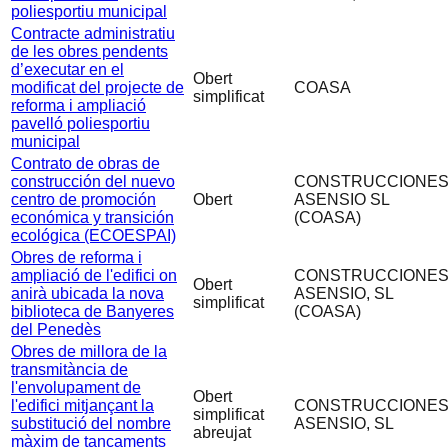
poliesportiu municipal
Contracte administratiu
de les obres pendents
d’executar en el
Obert
modificat del projecte de
COASA
simplificat
reforma i ampliació
pavelló poliesportiu
municipal
Contrato de obras de
construcción del nuevo
CONSTRUCCIONE
centro de promoción
Obert
ASENSIO SL
económica y transición
(COASA)
ecológica (ECOESPAI)
Obres de reforma i
ampliació de l'edifici on
CONSTRUCCIONE
Obert
anirà ubicada la nova
ASENSIO, SL
simplificat
biblioteca de Banyeres
(COASA)
del Penedès
Obres de millora de la
transmitància de
l'envolupament de
Obert
l'edifici mitjançant la
CONSTRUCCIONE
simplificat
substitució del nombre
ASENSIO, SL
abreujat
màxim de tancaments