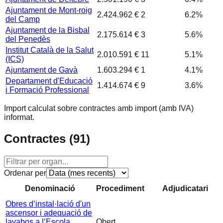
Ajuntament de Mont-roig
2.424.962 €
2
6.2
%
del Camp
Ajuntament de la Bisbal
2.175.614 €
3
5.6
%
del Penedès
Institut Català de la Salut
2.010.591 €
11
5.1
%
(ICS)
Ajuntament de Gavà
1.603.294 €
1
4.1
%
Departament d'Educació
1.414.674 €
9
3.6
%
i Formació Professional
Import calculat sobre contractes amb import (amb IVA)
informat.
Contractes (
91
)
Ordenar per
Denominació
Procediment
Adjudicatari
Obres d’instal·lació d'un
ascensor i adequació de
lavabos a l’Escola
Obert