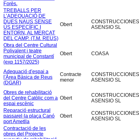
Forès.
TREBALLS PER
L’ADEQUACIÓ DE
DUES NAUS SENSE
CONSTRUCCIONE
Obert
ÚS ESPECÍFIC I
ASENSIO SL
ENTORN, AL MERCAT
DEL CAMP. (T.M. REUS)
Obra del Centre Cultural
Polivalent i teatre
Obert
COASA
municipal de Constantí
(exp 1157/2025)
Adequació d'espai a
Contracte
CONSTRUCCIONE
l'Àrea Bàsica de Reus
menor
ASENSIO SL
(DGAR)
Obres de rehabilitació
CONSTRUCCIONE
del Centre Catòlic com a
Obert
ASENSIO SL
espai escènic
Reparació estructural
CONSTRUCCIONE
passarel·la plaça Canó
Obert
ASENSIO SL
port Ametlla
Contractació de les
obres del Projecte