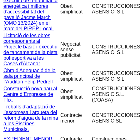
executiu de rehabilitació
energètica i millores
Obert
CONSTRUCCIONE
d'accessibilitat del
simplificat
ASENSIO, S.L.
pavelló Jacme March
(OMO 13/2024) en el
marc del PIREP Local.
Licitació de les obres
corresponents al
Negociat
Projecte bàsic i executiu
CONSTRUCCIONE
sense
de tancament de la pista
ASENSIO, S.L.
publicitat
poliesportiva a les
Cases d'Alcanar
Obra d'Adequació de la
Obert
CONSTRUCCIONE
sala principal de
simplificat
ASENSIO, S.L.
l’Auditori Felip Pedrell
Construcció nova nau al
CONSTRUCCIONE
Obert
Centre d’Empreses de
ASENSIO S.L.
simplificat
Flix.
(COASA)
Treballs d'adaptació de
l'escomesa i arqueta del
Contracte
CONSTRUCCIONE
retorn d'aigua de la mina
menor
ASENSIO SL
a les Piscines
Municipals.
EXPEDIENT MENOR
Contracte
Construcciones