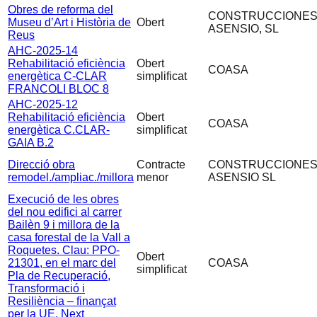
Obres de reforma del
CONSTRUCCIONE
Museu d’Art i Història de
Obert
ASENSIO, SL
Reus
AHC-2025-14
Rehabilitació eficiència
Obert
COASA
energètica C-CLAR
simplificat
FRANCOLI BLOC 8
AHC-2025-12
Rehabilitació eficiència
Obert
COASA
energètica C.CLAR-
simplificat
GAIA B.2
Direcció obra
Contracte
CONSTRUCCIONE
remodel./ampliac./millora
menor
ASENSIO SL
Execució de les obres
del nou edifici al carrer
Bailèn 9 i millora de la
casa forestal de la Vall a
Roquetes. Clau: PPO-
Obert
21301, en el marc del
COASA
simplificat
Pla de Recuperació,
Transformació i
Resiliència – finançat
per la UE. Next