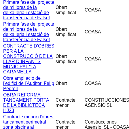
Primera fase del projecte
de millores de la
Obert
COASA
deixalleria i estació de
simplificat
transferència de Falset
Primera fase del projecte
de millores de la
Obert
COASA
deixalleria i estació de
simplificat
transferència de Falset
CONTRACTE D'OBRES
PER A LA
CONSTRUCCIÓ DE LA
Obert
COASA
LLAR D’INFANTS
simplificat
MUNICIPAL “LA
CARAMELLA
Obra ampliació de
l'edifici de l'Auditori Felip
Obert
COASA
Pedrell
OBRA REFORMA
TANCAMENT PORTA
Contracte
CONSTRUCCIONE
DE LA BIBLIOTECA
menor
ASENSIO SL
HJ23
Contracte menor d'obres:
tancament perimetral
Contracte
Construcciones
zona piscina al
menor
Asensio, SL - COAS