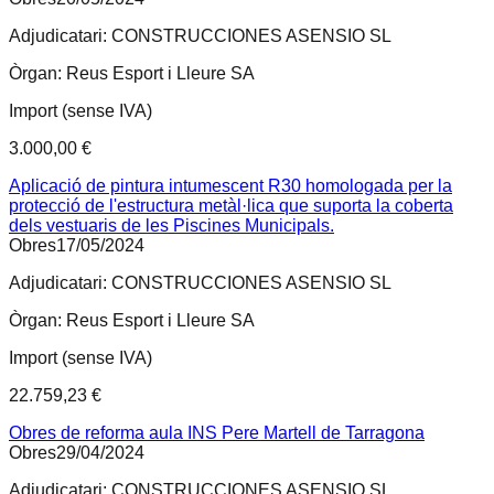
Adjudicatari:
CONSTRUCCIONES ASENSIO SL
Òrgan:
Reus Esport i Lleure SA
Import (sense IVA)
3.000,00 €
Aplicació de pintura intumescent R30 homologada per la
protecció de l'estructura metàl·lica que suporta la coberta
dels vestuaris de les Piscines Municipals.
Obres
17/05/2024
Adjudicatari:
CONSTRUCCIONES ASENSIO SL
Òrgan:
Reus Esport i Lleure SA
Import (sense IVA)
22.759,23 €
Obres de reforma aula INS Pere Martell de Tarragona
Obres
29/04/2024
Adjudicatari:
CONSTRUCCIONES ASENSIO SL