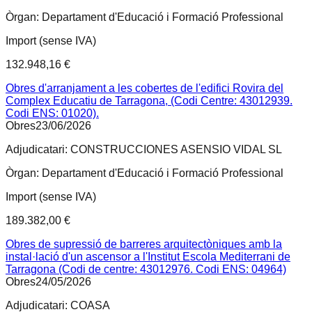
Òrgan:
Departament d'Educació i Formació Professional
Import (sense IVA)
132.948,16 €
Obres d'arranjament a les cobertes de l'edifici Rovira del
Complex Educatiu de Tarragona, (Codi Centre: 43012939.
Codi ENS: 01020).
Obres
23/06/2026
Adjudicatari:
CONSTRUCCIONES ASENSIO VIDAL SL
Òrgan:
Departament d'Educació i Formació Professional
Import (sense IVA)
189.382,00 €
Obres de supressió de barreres arquitectòniques amb la
instal·lació d'un ascensor a l'Institut Escola Mediterrani de
Tarragona (Codi de centre: 43012976. Codi ENS: 04964)
Obres
24/05/2026
Adjudicatari:
COASA