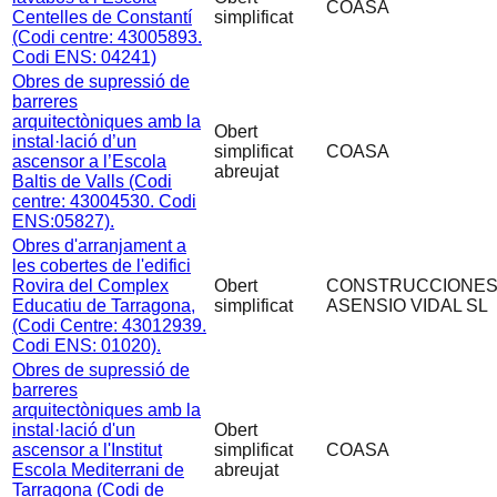
COASA
Centelles de Constantí
simplificat
(Codi centre: 43005893.
Codi ENS: 04241)
Obres de supressió de
barreres
arquitectòniques amb la
Obert
instal·lació d’un
simplificat
COASA
ascensor a l’Escola
abreujat
Baltis de Valls (Codi
centre: 43004530. Codi
ENS:05827).
Obres d'arranjament a
les cobertes de l'edifici
Rovira del Complex
Obert
CONSTRUCCIONE
Educatiu de Tarragona,
simplificat
ASENSIO VIDAL SL
(Codi Centre: 43012939.
Codi ENS: 01020).
Obres de supressió de
barreres
arquitectòniques amb la
instal·lació d'un
Obert
ascensor a l'Institut
simplificat
COASA
Escola Mediterrani de
abreujat
Tarragona (Codi de