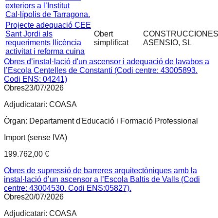
exteriors a l’Institut
Cal·lípolis de Tarragona.
Projecte adequació CEE
Sant Jordi als
Obert
CONSTRUCCIONE
requeriments llicència
simplificat
ASENSIO, SL
activitat i reforma cuina
Obres d’instal·lació d'un ascensor i adequació de lavabos a
l’Escola Centelles de Constantí (Codi centre: 43005893.
Codi ENS: 04241)
Obres
23/07/2026
Adjudicatari:
COASA
Òrgan:
Departament d'Educació i Formació Professional
Import (sense IVA)
199.762,00 €
Obres de supressió de barreres arquitectòniques amb la
instal·lació d’un ascensor a l’Escola Baltis de Valls (Codi
centre: 43004530. Codi ENS:05827).
Obres
20/07/2026
Adjudicatari:
COASA