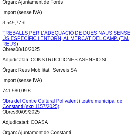
Òrgan:
Ajuntament de Forès
Import (sense IVA)
3.549,77 €
TREBALLS PER L’ADEQUACIÓ DE DUES NAUS SENSE
ÚS ESPECÍFIC I ENTORN, AL MERCAT DEL CAMP. (T.M.
REUS)
Obres
08/10/2025
Adjudicatari:
CONSTRUCCIONES ASENSIO SL
Òrgan:
Reus Mobilitat i Serveis SA
Import (sense IVA)
741.980,09 €
Obra del Centre Cultural Polivalent i teatre municipal de
Constantí (exp 1157/2025)
Obres
30/09/2025
Adjudicatari:
COASA
Òrgan:
Ajuntament de Constantí