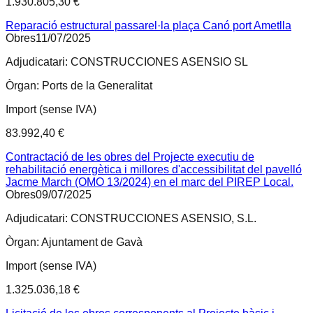
1.930.805,30 €
Reparació estructural passarel·la plaça Canó port Ametlla
Obres
11/07/2025
Adjudicatari:
CONSTRUCCIONES ASENSIO SL
Òrgan:
Ports de la Generalitat
Import (sense IVA)
83.992,40 €
Contractació de les obres del Projecte executiu de
rehabilitació energètica i millores d'accessibilitat del pavelló
Jacme March (OMO 13/2024) en el marc del PIREP Local.
Obres
09/07/2025
Adjudicatari:
CONSTRUCCIONES ASENSIO, S.L.
Òrgan:
Ajuntament de Gavà
Import (sense IVA)
1.325.036,18 €