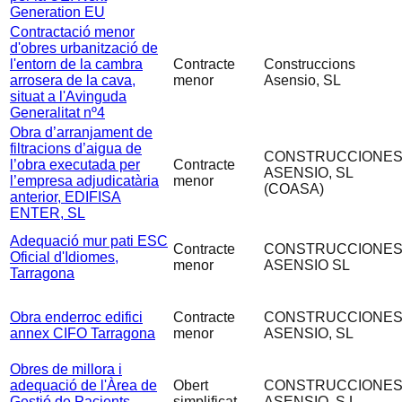
Generation EU
Contractació menor
d'obres urbanització de
l'entorn de la cambra
Contracte
Construccions
arrosera de la cava,
menor
Asensio, SL
situat a l'Avinguda
Generalitat nº4
Obra d’arranjament de
filtracions d’aigua de
CONSTRUCCIONE
l’obra executada per
Contracte
ASENSIO, SL
l’empresa adjudicatària
menor
(COASA)
anterior, EDIFISA
ENTER, SL
Adequació mur pati ESC
Contracte
CONSTRUCCIONE
Oficial d'Idiomes,
menor
ASENSIO SL
Tarragona
Obra enderroc edifici
Contracte
CONSTRUCCIONE
annex CIFO Tarragona
menor
ASENSIO, SL
Obres de millora i
adequació de l'Àrea de
Obert
CONSTRUCCIONE
Gestió de Pacients
simplificat
ASENSIO, S.L.