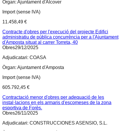
Òrgan:
Ajuntament d'Alcover
Import (sense IVA)
11.458,49 €
Contracte d'obres per l'execució del projecte Edifici
administratiu de pública concurrència per a l'Ajuntament
d'Amposta situat al carrer Torreta, 40
Obres
29/12/2025
Adjudicatari:
COASA
Òrgan:
Ajuntament d'Amposta
Import (sense IVA)
605.792,45 €
Contractació menor d'obres per adequació de les
instal·lacions en els armaris d'escomeses de la zona
esportiva de Forès.
Obres
26/11/2025
Adjudicatari:
CONSTRUCCIONES ASENSIO, S.L.