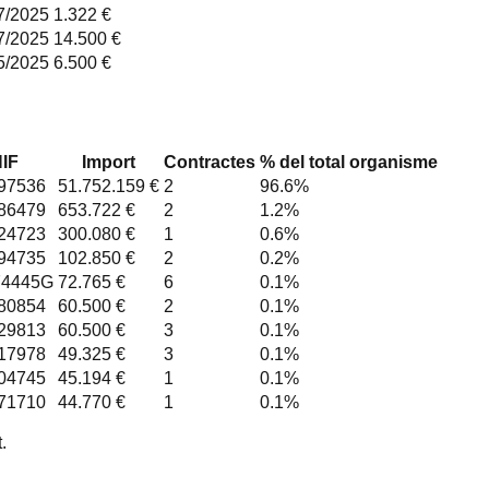
7/2025
1.322 €
7/2025
14.500 €
5/2025
6.500 €
IF
Import
Contractes
% del total organisme
97536
51.752.159 €
2
96.6
%
86479
653.722 €
2
1.2
%
24723
300.080 €
1
0.6
%
94735
102.850 €
2
0.2
%
4445G
72.765 €
6
0.1
%
80854
60.500 €
2
0.1
%
29813
60.500 €
3
0.1
%
17978
49.325 €
3
0.1
%
04745
45.194 €
1
0.1
%
71710
44.770 €
1
0.1
%
.