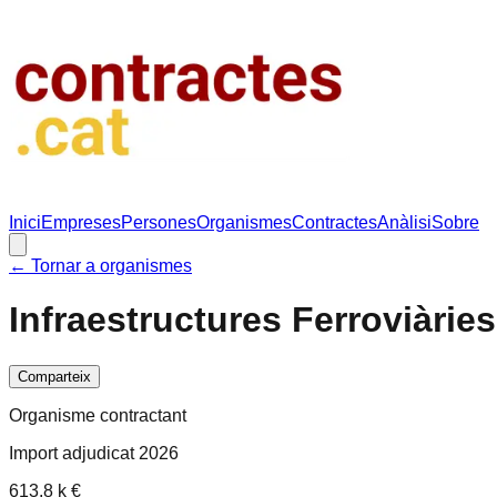
Inici
Empreses
Persones
Organismes
Contractes
Anàlisi
Sobre
← Tornar a organismes
Infraestructures Ferroviàries
Comparteix
Organisme contractant
Import adjudicat 2026
613.8 k €