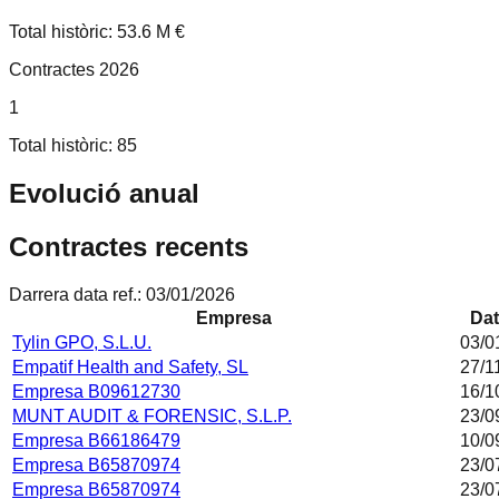
Total històric: 53.6 M €
Contractes 2026
1
Total històric: 85
Evolució anual
Contractes recents
Darrera data ref.:
03/01/2026
Empresa
Dat
Tylin GPO, S.L.U.
03/0
Empatif Health and Safety, SL
27/1
Empresa B09612730
16/1
MUNT AUDIT & FORENSIC, S.L.P.
23/0
Empresa B66186479
10/0
Empresa B65870974
23/0
Empresa B65870974
23/0