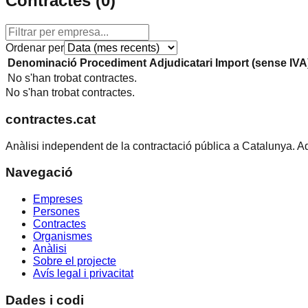
Contractes (
0
)
Ordenar per
Denominació
Procediment
Adjudicatari
Import (sense IVA
No s'han trobat contractes.
No s'han trobat contractes.
contractes.cat
Anàlisi independent de la contractació pública a Catalunya. A
Navegació
Empreses
Persones
Contractes
Organismes
Anàlisi
Sobre el projecte
Avís legal i privacitat
Dades i codi