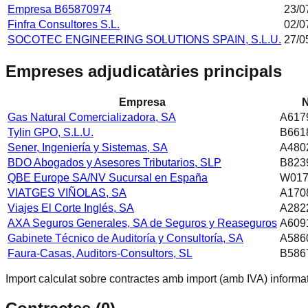
Empresa B65870974
23/0
Finfra Consultores S.L.
02/0
SOCOTEC ENGINEERING SOLUTIONS SPAIN, S.L.U.
27/0
Empreses adjudicatàries principals
Empresa
N
Gas Natural Comercializadora, SA
A617
Tylin GPO, S.L.U.
B661
Sener, Ingeniería y Sistemas, SA
A480
BDO Abogados y Asesores Tributarios, SLP
B823
QBE Europe SA/NV Sucursal en España
W017
VIATGES VIÑOLAS, SA
A170
Viajes El Corte Inglés, SA
A282
AXA Seguros Generales, SA de Seguros y Reaseguros
A609
Gabinete Técnico de Auditoría y Consultoría, SA
A586
Faura-Casas, Auditors-Consultors, SL
B586
Import calculat sobre contractes amb import (amb IVA) informat