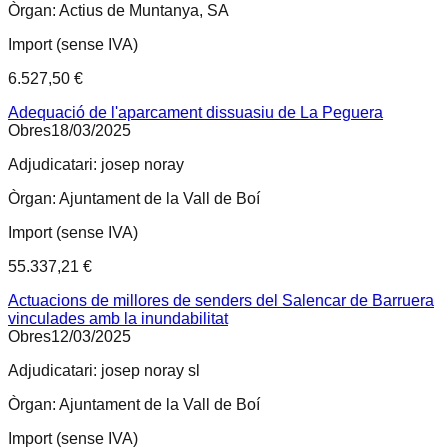
Òrgan:
Actius de Muntanya, SA
Import (sense IVA)
6.527,50 €
Adequació de l'aparcament dissuasiu de La Peguera
Obres
18/03/2025
Adjudicatari:
josep noray
Òrgan:
Ajuntament de la Vall de Boí
Import (sense IVA)
55.337,21 €
Actuacions de millores de senders del Salencar de Barruera
vinculades amb la inundabilitat
Obres
12/03/2025
Adjudicatari:
josep noray sl
Òrgan:
Ajuntament de la Vall de Boí
Import (sense IVA)