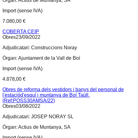
Òrgan:
Actius de Muntanya, SA
Import (sense IVA)
7.080,00 €
COBERTA CEIP
Obres
23/09/2022
Adjudicatari:
Construccions Noray
Òrgan:
Ajuntament de la Vall de Boí
Import (sense IVA)
4.878,00 €
Obres de reforma dels vestidors i banys del personal de
l'estaciód'esquí i muntanya de Boí Taüll.
(Ref:POSS30AMSA/22)
Obres
03/08/2022
Adjudicatari:
JOSEP NORAY SL
Òrgan:
Actius de Muntanya, SA
Import (sense IVA)