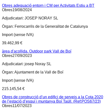
Obres adequació entorn i CM per Activitats Estiu a BT
Obres
19/08/2024
Adjudicatari:
JOSEP NORAY SL
Òrgan:
Ferrocarrils de la Generalitat de Catalunya
Import (sense IVA)
39.462,99 €
àrea d'acollida. Outdoor park Vall de Boí
Obres
27/09/2023
Adjudicatari:
josep Noray SL
Òrgan:
Ajuntament de la Vall de Boí
Import (sense IVA)
215.145,54 €
Obres de construcció d’un edifici de serveis a la Cota 2020
de l’estació d’esquí i muntanya Boí Taüll. (Ref:POS67/23)
Obres
11/07/2023