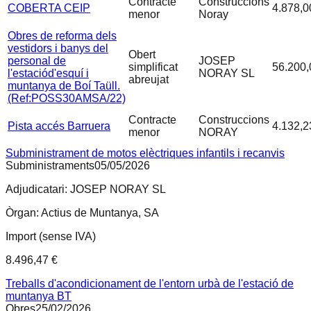
Contracte
Construccions
COBERTA CEIP
4.878,0
menor
Noray
Obres de reforma dels
vestidors i banys del
Obert
personal de
JOSEP
simplificat
56.200,
l'estaciód'esquí i
NORAY SL
abreujat
muntanya de Boí Taüll.
(Ref:POSS30AMSA/22)
Contracte
Construccions
Pista accés Barruera
4.132,2
menor
NORAY
Subministrament de motos elèctriques infantils i recanvis
Subministraments
05/05/2026
Adjudicatari:
JOSEP NORAY SL
Òrgan:
Actius de Muntanya, SA
Import (sense IVA)
8.496,47 €
Treballs d'acondicionament de l'entorn urbà de l'estació de
muntanya BT
Obres
25/02/2026