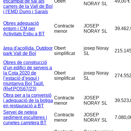
escampat de sal als
Obert
49,00 €
NORAY SL
carrers de la Vall de Boí
i l'EMD Durro i Saraís
Obres adequació
Contracte
JOSEP
entorn i CM per
39.462,
menor
NORAY SL
Activitats Estiu a BT
àrea d'acollida. Outdoor
Obert
josep Noray
215.145
park Vall de Boí
simplificat
SL
Obres de construcció
d’un edifici de serveis a
la Cota 2020 de
Obert
josep Noray
274.552
l’estació d’esquí i
simplificat
SL
muntanya Boí Taüll.
(Ref:POS67/23)
Obra per a la conversió
Contracte
JOSEP
i adequació de la botiga
39.523,
menor
NORAY SL
en restauració a BT
Servei de neteja
Contracte
JOSEP
sediment esculleres i
7.080,0
menor
NORAY SL
cunetes carretera BT