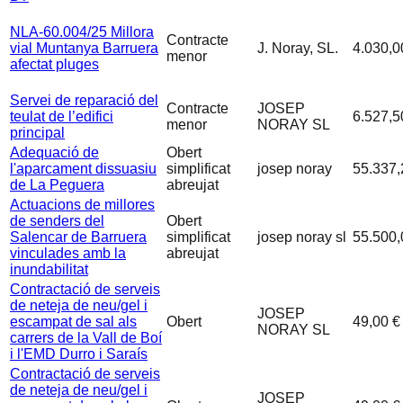
NLA-60.004/25 Millora
Contracte
vial Muntanya Barruera
J. Noray, SL.
4.030,0
menor
afectat pluges
Servei de reparació del
Contracte
JOSEP
teulat de l’edifici
6.527,5
menor
NORAY SL
principal
Adequació de
Obert
l'aparcament dissuasiu
simplificat
josep noray
55.337,
de La Peguera
abreujat
Actuacions de millores
de senders del
Obert
Salencar de Barruera
simplificat
josep noray sl
55.500,
vinculades amb la
abreujat
inundabilitat
Contractació de serveis
de neteja de neu/gel i
JOSEP
escampat de sal als
Obert
49,00 €
NORAY SL
carrers de la Vall de Boí
i l'EMD Durro i Saraís
Contractació de serveis
de neteja de neu/gel i
JOSEP