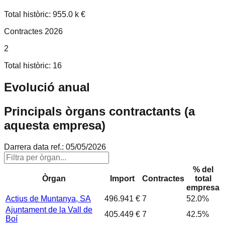
Total històric: 955.0 k €
Contractes 2026
2
Total històric: 16
Evolució anual
Principals òrgans contractants (a
aquesta empresa)
Darrera data ref.:
05/05/2026
% del
Òrgan
Import
Contractes
total
empresa
Actius de Muntanya, SA
496.941 €
7
52.0
%
Ajuntament de la Vall de
405.449 €
7
42.5
%
Boí