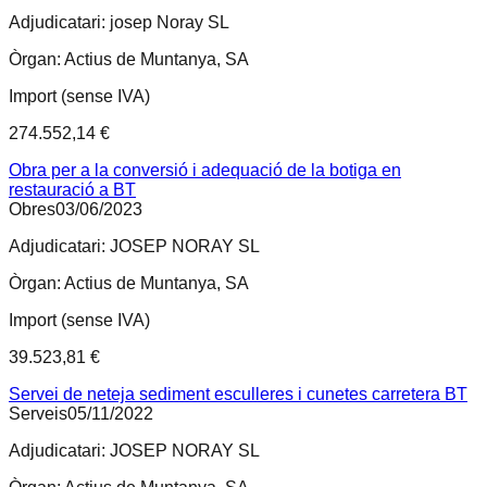
Adjudicatari:
josep Noray SL
Òrgan:
Actius de Muntanya, SA
Import (sense IVA)
274.552,14 €
Obra per a la conversió i adequació de la botiga en
restauració a BT
Obres
03/06/2023
Adjudicatari:
JOSEP NORAY SL
Òrgan:
Actius de Muntanya, SA
Import (sense IVA)
39.523,81 €
Servei de neteja sediment esculleres i cunetes carretera BT
Serveis
05/11/2022
Adjudicatari:
JOSEP NORAY SL