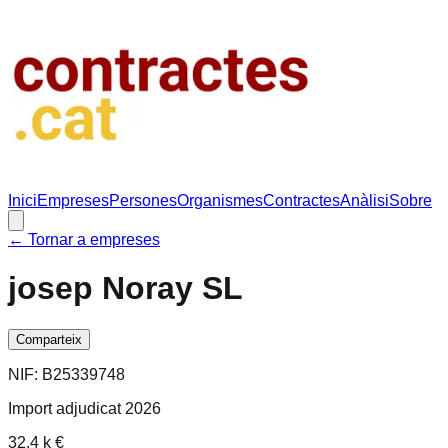
Inici
Empreses
Persones
Organismes
Contractes
Anàlisi
Sobre
← Tornar a empreses
josep Noray SL
Comparteix
NIF:
B25339748
Import adjudicat 2026
32.4 k €