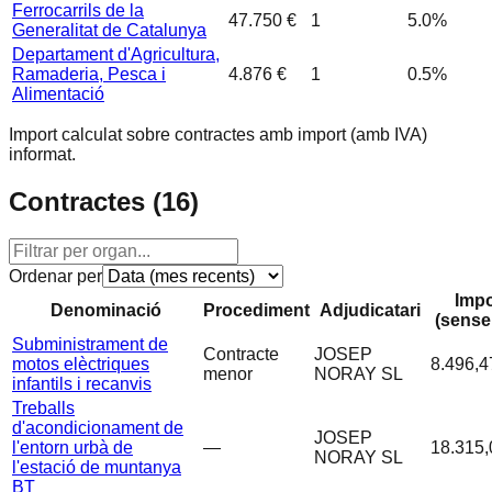
Ferrocarrils de la
47.750 €
1
5.0
%
Generalitat de Catalunya
Departament d'Agricultura,
Ramaderia, Pesca i
4.876 €
1
0.5
%
Alimentació
Import calculat sobre contractes amb import (amb IVA)
informat.
Contractes (
16
)
Ordenar per
Impo
Denominació
Procediment
Adjudicatari
(sense
Subministrament de
Contracte
JOSEP
motos elèctriques
8.496,4
menor
NORAY SL
infantils i recanvis
Treballs
d'acondicionament de
JOSEP
l'entorn urbà de
—
18.315,
NORAY SL
l'estació de muntanya
BT