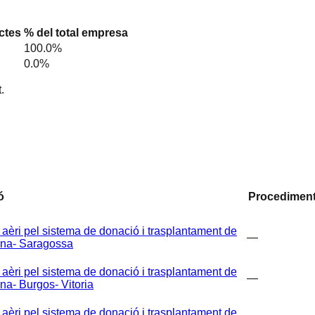
ctes
% del total empresa
100.0
%
0.0
%
.
ó
Procedimen
i pel sistema de donació i trasplantament de
—
ona- Saragossa
i pel sistema de donació i trasplantament de
—
a- Burgos- Vitoria
i pel sistema de donació i trasplantament de