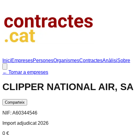
Inici
Empreses
Persones
Organismes
Contractes
Anàlisi
Sobre
← Tornar a empreses
CLIPPER NATIONAL AIR, SA
Comparteix
NIF:
A60344546
Import adjudicat 2026
0 €