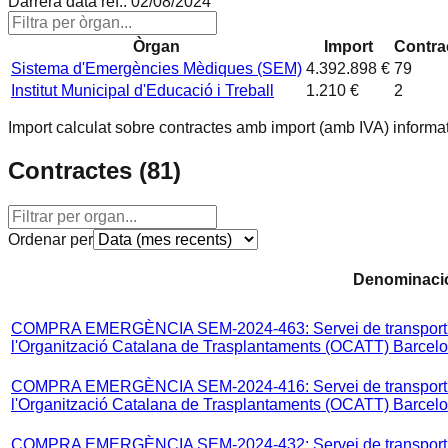
Darrera data ref.:
02/08/2024
Òrgan
Import
Contra
Sistema d'Emergències Mèdiques (SEM)
4.392.898 €
79
Institut Municipal d'Educació i Treball
1.210 €
2
Import calculat sobre contractes amb import (amb IVA) informat
Contractes (
81
)
Ordenar per
Denominaci
COMPRA EMERGÈNCIA SEM-2024-463: Servei de transport aèr
l'Organització Catalana de Trasplantaments (OCATT) Barcel
COMPRA EMERGÈNCIA SEM-2024-416: Servei de transport aèr
l'Organització Catalana de Trasplantaments (OCATT) Barcelon
COMPRA EMERGÈNCIA SEM-2024-432: Servei de transport aèr