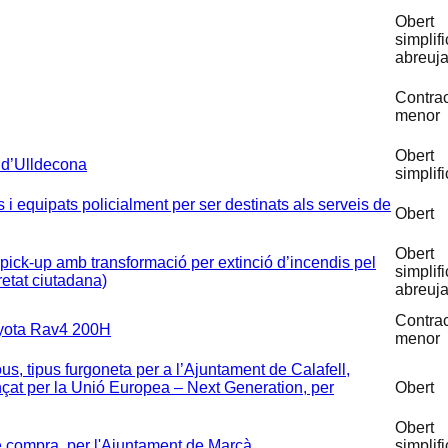
Obert
simplifi
abreuja
Contra
menor
Obert
 d’Ulldecona
simplifi
i equipats policialment per ser destinats als serveis de
Obert
Obert
pick-up amb transformació per extinció d’incendis pel
simplifi
retat ciutadana)
abreuja
Contra
Toyota Rav4 200H
menor
us, tipus furgoneta per a l’Ajuntament de Calafell,
ançat per la Unió Europea – Next Generation, per
Obert
Obert
de compra, per l'Ajuntament de Marçà
simplifi