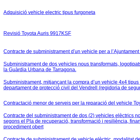
Adquisició vehicle electric tipus furgoneta
Revisió Toyota Auris 9917KSF
Contracte de subministrament d'un vehicle per a l’Ajuntament
Subministrament de dos vehicles nous transformats, logotipats 
la Guàrdia Urbana de Tarragona.
Subministrament, mitjançant la compra d’un vehicle 4x4 tipus 
departament de protecció civil del Vendrell (regidoria de segu
Contractació menor de serveis per la reparació del vehicle 
Contracte del subministrament de dos (2) vehicles elèctrics no
segons el Pla de recuperació, transformació i resiliència, fin
procediment obert
Contracte de subministrament de vehicle elèctric, modalitat 