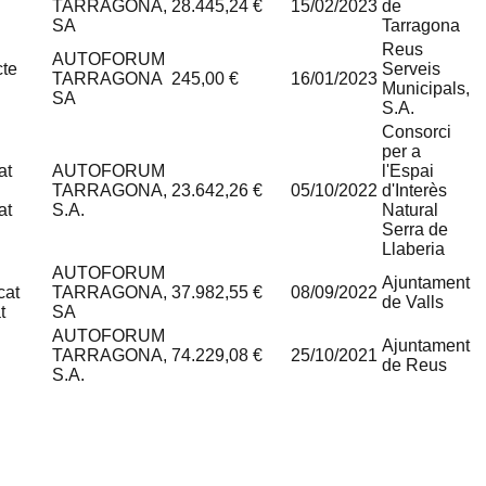
TARRAGONA,
28.445,24 €
15/02/2023
de
SA
Tarragona
Reus
AUTOFORUM
cte
Serveis
TARRAGONA
245,00 €
16/01/2023
Municipals,
SA
S.A.
Consorci
per a
at
AUTOFORUM
l'Espai
TARRAGONA,
23.642,26 €
05/10/2022
d'Interès
at
S.A.
Natural
Serra de
Llaberia
AUTOFORUM
Ajuntament
cat
TARRAGONA,
37.982,55 €
08/09/2022
de Valls
t
SA
AUTOFORUM
Ajuntament
TARRAGONA,
74.229,08 €
25/10/2021
de Reus
S.A.