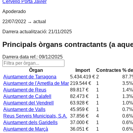
Cervello Porta Javier
Apoderado
22/07/2022
→ actual
Darrera actualització:
21/11/2025
Principals òrgans contractants (a aqu
Darrera data ref.:
09/12/2025
Òrgan
Import
Contractes
% de
Ajuntament de Tarragona
5.434.419 €
2
87.7
Ajuntament de l'Ametlla de Mar
219.544 €
1
3.5
%
Ajuntament de Reus
89.817 €
1
1.4
%
Ajuntament de Calafell
82.473 €
1
1.3
%
Ajuntament del Vendrell
63.928 €
1
1.0
%
Ajuntament de Valls
45.959 €
1
0.7
%
Reus Serveis Municipals, S.A.
37.856 €
4
0.6
%
Ajuntament dels Garidells
37.000 €
1
0.6
%
Ajuntament de Marçà
36.051 €
1
0.6
%