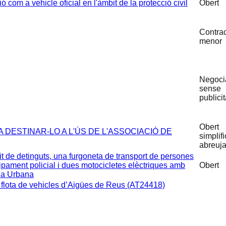
ó com a vehicle oficial en l'àmbit de la protecció civil
Obert
Contra
menor
Negoci
sense
publicit
Obert
A DESTINAR-LO A L'ÚS DE L'ASSOCIACIÓ DE
simplifi
abreuja
it de detinguts, una furgoneta de transport de persones
uipament policial i dues motocicletes elèctriques amb
Obert
dia Urbana
a flota de vehicles d’Aigües de Reus (AT24418)