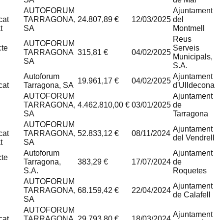
AUTOFORUM
Ajuntament
cat
TARRAGONA,
24.807,89 €
12/03/2025
del
t
SA
Montmell
Reus
AUTOFORUM
cte
Serveis
TARRAGONA
315,81 €
04/02/2025
Municipals,
SA
S.A.
Autoforum
Ajuntament
19.961,17 €
04/02/2025
cat
Tarragona, SA
d'Ulldecona
AUTOFORUM
Ajuntament
TARRAGONA,
4.462.810,00 €
03/01/2025
de
SA
Tarragona
AUTOFORUM
Ajuntament
cat
TARRAGONA,
52.833,12 €
08/11/2024
del Vendrell
t
SA
Autoforum
Ajuntament
cte
Tarragona,
383,29 €
17/07/2024
de
S.A.
Roquetes
AUTOFORUM
Ajuntament
TARRAGONA,
68.159,42 €
22/04/2024
de Calafell
SA
AUTOFORUM
Ajuntament
cat
TARRAGONA
29.793,80 €
18/03/2024