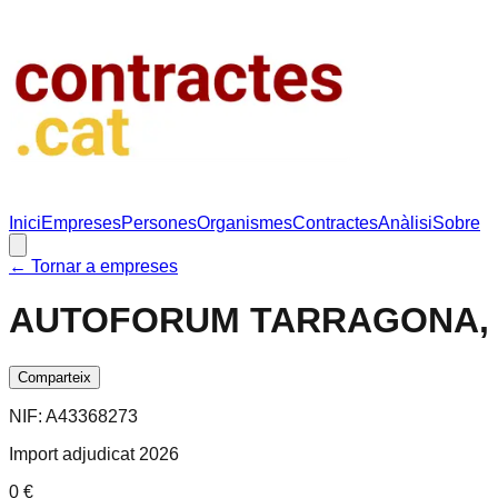
Inici
Empreses
Persones
Organismes
Contractes
Anàlisi
Sobre
← Tornar a empreses
AUTOFORUM TARRAGONA,
Comparteix
NIF:
A43368273
Import adjudicat 2026
0 €