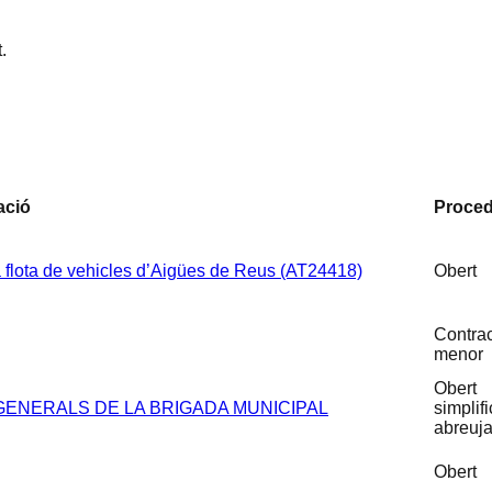
.
ció
Proced
la flota de vehicles d’Aigües de Reus (AT24418)
Obert
Contra
menor
Obert
 GENERALS DE LA BRIGADA MUNICIPAL
simplifi
abreuja
Obert