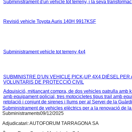
Subministrament d'un vehicle tot terreny, i la seva transformaci
Revisió vehicle Toyota Auris 140H 9917KSF
Subministrament vehicle tot terreny 4x4
SUBMINISTRE D'UN VEHICLE PICK-UP 4X4 DIÈSEL PER 
VOLUNTARIS DE PROTECCIÓ CIVIL
Adquisició, mitjançant compra, de dos vehicles patrulla amb k
amb equipament policial, tres motocicletes tipus trail amb eq
retolació i conjunt de sirenes i llums per al Servei de la Guàr
Subministrament de vehicles elèctrics per a la renovació de l
Subministraments
09/12/2025
Adjudicatari:
AUTOFORUM TARRAGONA SA