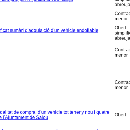
abreuja
Contra
menor
Obert
icat sumàri d'adquisició d'un vehicle endollable
simplifi
abreuja
Contra
menor
Contra
menor
itat de compra, d'un vehicle tot terreny nou i quatre
Obert
de l'Ajuntament de Salou