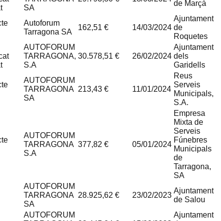
de Marçà
t
SA
Ajuntament
cte
Autoforum
162,51 €
14/03/2024
de
Tarragona SA
Roquetes
AUTOFORUM
Ajuntament
cat
TARRAGONA,
30.578,51 €
26/02/2024
dels
t
S.A
Garidells
Reus
AUTOFORUM
cte
Serveis
TARRAGONA
213,43 €
11/01/2024
Municipals,
SA
S.A.
Empresa
Mixta de
Serveis
AUTOFORUM
cte
Fúnebres
TARRAGONA
377,82 €
05/01/2024
Municipals
S.A
de
Tarragona,
SA
AUTOFORUM
Ajuntament
TARRAGONA
28.925,62 €
23/02/2023
de Salou
SA
AUTOFORUM
Ajuntament