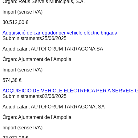
Òrgan:
Reus Serveis Municipals, S.A.
Import (sense IVA)
30.512,00 €
Adquisició de carregador per vehicle elèctric brigada
Subministraments
25/06/2025
Adjudicatari:
AUTOFORUM TARRAGONA SA
Òrgan:
Ajuntament de l'Ampolla
Import (sense IVA)
574,38 €
ADQUISICIÓ DE VEHICLE ELÈCTRFICA PER A SERVEIS 
Subministraments
02/06/2025
Adjudicatari:
AUTOFORUM TARRAGONA, SA
Òrgan:
Ajuntament de l'Ampolla
Import (sense IVA)