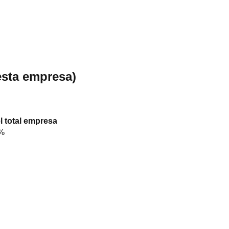
esta empresa)
l total empresa
%