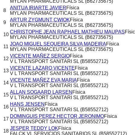
MYLAN PHARMACEUTICALS SL (B62735675)
ANITUA IRIARTE JAVIER
Física
8
MYLAN PHARMACEUTICALS SL (B62735675)
ARTUR ZYGMUNT CWIOK
Física
9
MYLAN PHARMACEUTICALS SL (B62735675)
CHRISTOPHE JEAN RAPHAEL MATHIEU MAUPAS
Físi
10
MYLAN PHARMACEUTICALS SL (B62735675)
JOAO MIGUEL SEQUEIRA SILVA MADEIRA
Física
11
MYLAN PHARMACEUTICALS SL (B62735675)
VICENTE MAÑEZ SERGIO
Física
12
V L TRANSPORT SANITARI SL (B58552712)
VICENTE LAZARO VICENTE
Física
13
V L TRANSPORT SANITARI SL (B58552712)
VICENTE MAÑEZ EVA MARIA
Física
14
V L TRANSPORT SANITARI SL (B58552712)
ALLAN SOGAARD LARSEN
Física
15
V L TRANSPORT SANITARI SL (B58552712)
HANS JENSEN
Física
16
V L TRANSPORT SANITARI SL (B58552712)
DOMINGUIS PEREZ HECTOR JERONIMO
Física
17
V L TRANSPORT SANITARI SL (B58552712)
JESPER TEDDY LOK
Física
18
FALCK VL SERVICIOS SANITARIOS SL (B58552712)