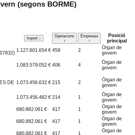
govern (segons BORME)
Posició
Operacions
Empreses
Import
↓
↕
↕
principal
Òrgan de
1.127.601.654 €
459
2
07832)
govern
Òrgan de
1.083.579.052 €
406
4
govern
Òrgan de
ES DE
1.073.456.632 €
215
2
govern
Òrgan de
1.073.456.482 €
214
1
govern
Òrgan de
680.882.061 €
417
1
govern
Òrgan de
680.882.061 €
417
1
govern
Òrgan de
680.882.061 €
417
1