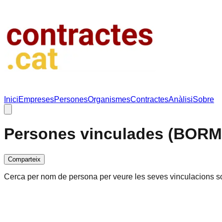
Inici
Empreses
Persones
Organismes
Contractes
Anàlisi
Sobre
Persones vinculades (BORM
Comparteix
Cerca per nom de persona per veure les seves vinculacions soc