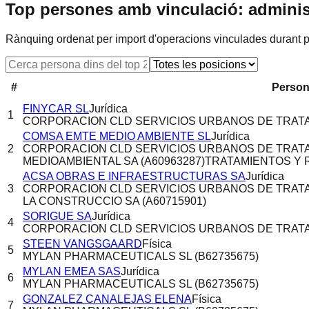
Top persones amb vinculació: adminis
Rànquing ordenat per import d'operacions vinculades durant p
#
Persona
FINYCAR SL
Jurídica
1
CORPORACION CLD SERVICIOS URBANOS DE TRATAM
COMSA EMTE MEDIO AMBIENTE SL
Jurídica
2
CORPORACION CLD SERVICIOS URBANOS DE TRATAM
MEDIOAMBIENTAL SA (A60963287)
TRATAMIENTOS Y 
ACSA OBRAS E INFRAESTRUCTURAS SA
Jurídica
3
CORPORACION CLD SERVICIOS URBANOS DE TRATAM
LA CONSTRUCCIO SA (A60715901)
SORIGUE SA
Jurídica
4
CORPORACION CLD SERVICIOS URBANOS DE TRATAM
STEEN VANGSGAARD
Física
5
MYLAN PHARMACEUTICALS SL (B62735675)
MYLAN EMEA SAS
Jurídica
6
MYLAN PHARMACEUTICALS SL (B62735675)
GONZALEZ CANALEJAS ELENA
Física
7