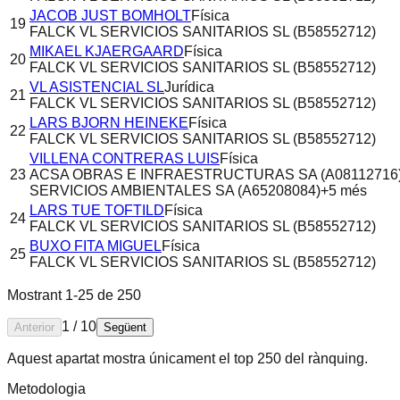
JACOB JUST BOMHOLT
Física
19
FALCK VL SERVICIOS SANITARIOS SL (B58552712)
MIKAEL KJAERGAARD
Física
20
FALCK VL SERVICIOS SANITARIOS SL (B58552712)
VL ASISTENCIAL SL
Jurídica
21
FALCK VL SERVICIOS SANITARIOS SL (B58552712)
LARS BJORN HEINEKE
Física
22
FALCK VL SERVICIOS SANITARIOS SL (B58552712)
VILLENA CONTRERAS LUIS
Física
23
ACSA OBRAS E INFRAESTRUCTURAS SA (A08112716
SERVICIOS AMBIENTALES SA (A65208084)
+
5
més
LARS TUE TOFTILD
Física
24
FALCK VL SERVICIOS SANITARIOS SL (B58552712)
BUXO FITA MIGUEL
Física
25
FALCK VL SERVICIOS SANITARIOS SL (B58552712)
Mostrant
1
-
25
de
250
1
/
10
Anterior
Següent
Aquest apartat mostra únicament el top 250 del rànquing.
Metodologia