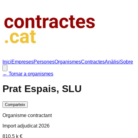
Inici
Empreses
Persones
Organismes
Contractes
Anàlisi
Sobre
← Tornar a organismes
Prat Espais, SLU
Comparteix
Organisme contractant
Import adjudicat 2026
810.5 k €