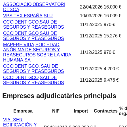
ASSOCIACIÓ OBSERVATORI
22/04/2026
16.000 €
DESCA
VPSITEX ESPAÑA,SLU
10/03/2026
16.009 €
OCCIDENT GCO,SAU DE
11/12/2025
970 €
SEGUROS Y REASEGUROS
OCCIDENT GCO SAU DE
11/12/2025
15.276 €
SEGUROS Y REASEGUROS
MAPFRE VIDA,SOCIEDAD
ANÓNIMA DE SEGUROS Y
11/12/2025
970 €
REASEGUROS SOBRE LA VIDA
HUMANA,SA
OCCIDENT GCO, SAU DE
11/12/2025
4.200 €
SEGUROS Y REASEGUROS
OCCIDENT GCO,SAU DE
11/12/2025
9.476 €
SEGUROS Y REASEGUROS
Empreses adjudicatàries principals
% d
Empresa
NIF
Import
Contractes
org
VIALSER
EDIFICACIÓN Y