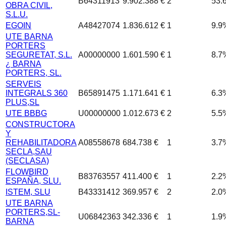
B64311913
9.902.388 €
2
53.
OBRA CIVIL,
S.L.U.
EGOIN
A48427074
1.836.612 €
1
9.9
UTE BARNA
PORTERS
SEGURETAT, S.L.
A00000000
1.601.590 €
1
8.7
¿ BARNA
PORTERS, SL.
SERVEIS
INTEGRALS 360
B65891475
1.171.641 €
1
6.3
PLUS,SL
UTE BBBG
U00000000
1.012.673 €
2
5.5
CONSTRUCTORA
Y
REHABILITADORA
A08558678
684.738 €
1
3.7
SECLA,SAU
(SECLASA)
FLOWBIRD
B83763557
411.400 €
1
2.2
ESPAÑA, SLU.
ISTEM, SLU
B43331412
369.957 €
2
2.0
UTE BARNA
PORTERS,SL-
U06842363
342.336 €
1
1.9
BARNA