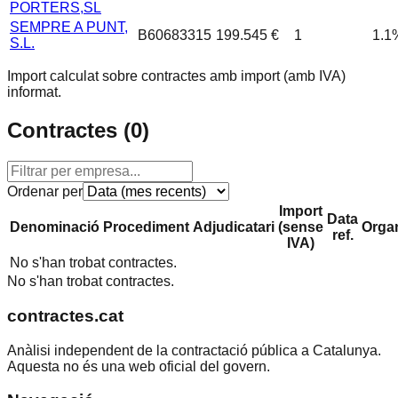
PORTERS,SL
SEMPRE A PUNT,
B60683315
199.545 €
1
1.1
S.L.
Import calculat sobre contractes amb import (amb IVA)
informat.
Contractes (
0
)
Ordenar per
Import
Data
Denominació
Procediment
Adjudicatari
(sense
Orga
ref.
IVA)
No s'han trobat contractes.
No s'han trobat contractes.
contractes.cat
Anàlisi independent de la contractació pública a Catalunya.
Aquesta no és una web oficial del govern.