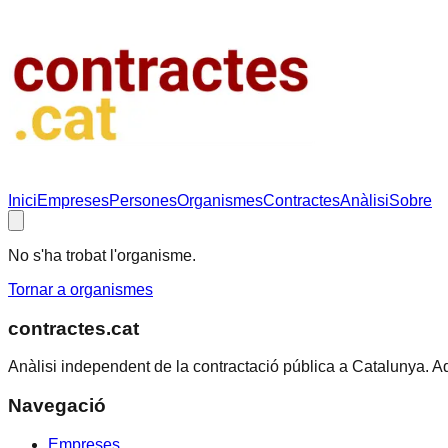
Inici
Empreses
Persones
Organismes
Contractes
Anàlisi
Sobre
No s'ha trobat l'organisme.
Tornar a organismes
contractes.cat
Anàlisi independent de la contractació pública a Catalunya. A
Navegació
Empreses