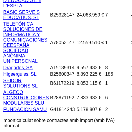
D'EDUCACIÓ EN
L'ESPLAI
BASIC SERVEIS
B25328147
24.063.959 €
7
EDUCATIUS, SL
TELEFÓNICA
SOLUCIONES DE
INFORMÁTICA Y
COMUNICACIONES
A78053147
12.559.510 €
1
DEESPAÑA,
SOCIEDAD
ANÓNIMA
UNIPERSONAL
Dragados, SA
A15139314
9.557.433 €
8
Higserguiss, SL
B25600347
8.893.225 €
186
SEIDOR
B61172219
8.053.115 €
1
SOLUTIONS SL
ALGECO
CONSTRUCCIONES
B28871192
7.833.933 €
6
MODULARES SLU
FUNDACIÓN SAMU
G41914243
5.178.807 €
2
Import calculat sobre contractes amb import (amb IVA)
informat.