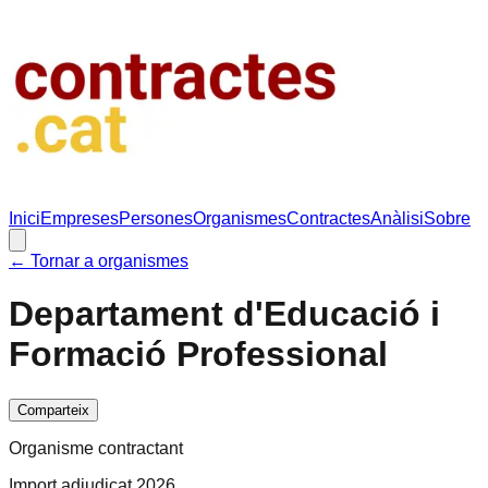
Inici
Empreses
Persones
Organismes
Contractes
Anàlisi
Sobre
← Tornar a organismes
Departament d'Educació i
Formació Professional
Comparteix
Organisme contractant
Import adjudicat 2026