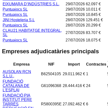
EIXUMARA D’INDÚSTRIES S.L.
29/07/2026
62.097 €
Puntuajocs SL
29/07/2026
10.011 €
Puntuajocs SL
28/07/2026
10.845 €
JINI Hosteleria S.L
28/07/2026
129.451 €
Puntuajocs SL
28/07/2026
20.299 €
CLAU21 HABITATGE INTEGRAL,
27/07/2026
83.707 €
SL
Puntuajocs SL
27/07/2026
18.075 €
Empreses adjudicatàries principals
Empresa
NIF
Import
Contractes
AUSOLAN RCN
B62504105
29.011.962 €
1
S.L.U.,
FUNDACIÓ
CATALANA DE
G61096368
28.444.416 €
24
L'ESPLAI
FUNDACIÓ PIA
INSTITUT PERE
TARRÉS
R5800395E
27.092.462 €
6