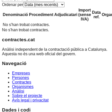
Ordenar per
Import
Data
Denominació
Procediment
Adjudicatari
(sense
Orga
ref.
IVA)
No s'han trobat contractes.
No s'han trobat contractes.
contractes.cat
Anàlisi independent de la contractació pública a Catalunya.
Aquesta no és una web oficial del govern.
Navegació
Empreses
Persones
Contractes
Organismes
Anàlisi
Sobre el projecte
Avís legal i privacitat
Dades i codi