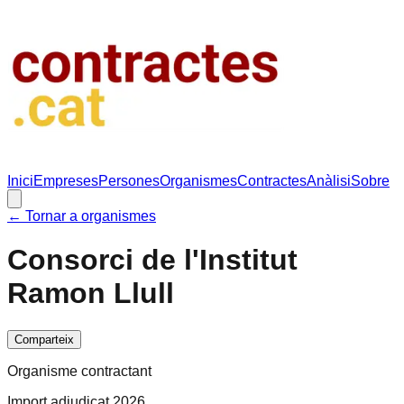
Inici
Empreses
Persones
Organismes
Contractes
Anàlisi
Sobre
← Tornar a organismes
Consorci de l'Institut
Ramon Llull
Comparteix
Organisme contractant
Import adjudicat 2026