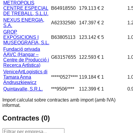
METROPOLIS
CENTRE ESPECIAL
B64918550
179.113 €
2
1.
DE TREBALL, S.L.U.
NEXUS ENERGIA,
A62332580
147.397 €
2
1.
S.A.
GROP
EXPOSICIONS I
B63805113
123.142 €
5
1.
MUSEOGRAFIA, S.L.
Fundació privada
AAVC (Hangar –
G63157655
122.593 €
1
1.
Centre de Producció i
Recerca Artística)
VeniceArtLogistics di
Tamara Anna
*****0527****
119.184 €
1
1.
Andruszkiewicz
Quintavalle, S.R.L.
***9506****
112.399 €
1
0.
Import calculat sobre contractes amb import (amb IVA)
informat.
Contractes (
0
)