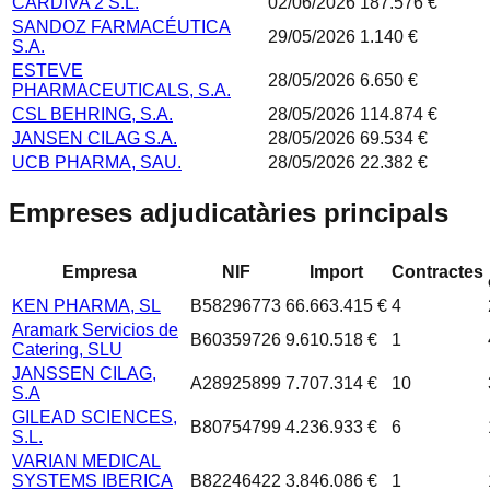
CARDIVA 2 S.L.
02/06/2026
187.576 €
SANDOZ FARMACÉUTICA
29/05/2026
1.140 €
S.A.
ESTEVE
28/05/2026
6.650 €
PHARMACEUTICALS, S.A.
CSL BEHRING, S.A.
28/05/2026
114.874 €
JANSEN CILAG S.A.
28/05/2026
69.534 €
UCB PHARMA, SAU.
28/05/2026
22.382 €
Empreses adjudicatàries principals
Empresa
NIF
Import
Contractes
KEN PHARMA, SL
B58296773
66.663.415 €
4
Aramark Servicios de
B60359726
9.610.518 €
1
Catering, SLU
JANSSEN CILAG,
A28925899
7.707.314 €
10
S.A
GILEAD SCIENCES,
B80754799
4.236.933 €
6
S.L.
VARIAN MEDICAL
SYSTEMS IBERICA
B82246422
3.846.086 €
1