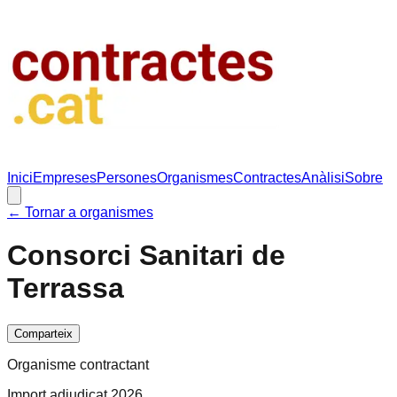
Inici
Empreses
Persones
Organismes
Contractes
Anàlisi
Sobre
← Tornar a organismes
Consorci Sanitari de
Terrassa
Comparteix
Organisme contractant
Import adjudicat 2026