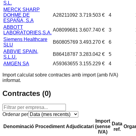
S.L.
MERCK SHARP
DOHME DE
A28211092
3.719.503 €
4
ESPAÑA, S.A
ABBOTT
A08099681
3.607.740 €
3
LABORATORIES,S.A.
Siemens Healthcare
B60805769
3.493.270 €
6
SLU
ABBVIE SPAIN,
B86418787
3.283.042 €
5
S.L.U.
AMGEN SA
A59363655
3.155.229 €
4
Import calculat sobre contractes amb import (amb IVA)
informat.
Contractes (
0
)
Ordenar per
Import
Data
Denominació
Procediment
Adjudicatari
(sense
Orga
ref.
IVA)