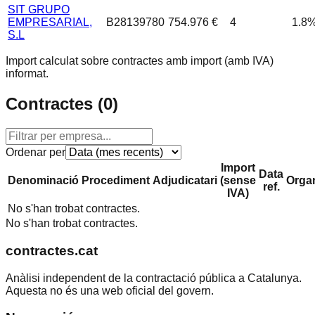
SIT GRUPO
EMPRESARIAL,
B28139780
754.976 €
4
1.8
S.L
Import calculat sobre contractes amb import (amb IVA)
informat.
Contractes (
0
)
Ordenar per
Import
Data
Denominació
Procediment
Adjudicatari
(sense
Orga
ref.
IVA)
No s'han trobat contractes.
No s'han trobat contractes.
contractes.cat
Anàlisi independent de la contractació pública a Catalunya.
Aquesta no és una web oficial del govern.