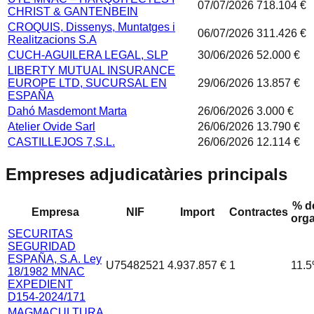
07/07/2026
718.104 €
CHRIST & GANTENBEIN
CROQUIS, Dissenys, Muntatges i
06/07/2026
311.426 €
Realitzacions S.A
CUCH-AGUILERA LEGAL, SLP
30/06/2026
52.000 €
LIBERTY MUTUAL INSURANCE
EUROPE LTD, SUCURSAL EN
29/06/2026
13.857 €
ESPAÑA
Dahó Masdemont Marta
26/06/2026
3.000 €
Atelier Ovide Sarl
26/06/2026
13.790 €
CASTILLEJOS 7,S.L.
26/06/2026
12.114 €
Empreses adjudicatàries principals
% de
Empresa
NIF
Import
Contractes
org
SECURITAS
SEGURIDAD
ESPAÑA, S.A. Ley
U75482521
4.937.857 €
1
11.5
18/1982 MNAC
EXPEDIENT
D154-2024/171
MAGMACULTURA