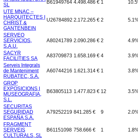
B61949764
4.498.486 €
1
10.5
SL
UTE MNAC –
HARQUITECTES I
U26784892
2.172.265 €
2
5.1
CHRIST &
GANTENBEIN
SERVEO
SERVICIOS,
A80241789
2.090.286 €
2
4.9
S.A.U.
SACYR
A83709873
1.658.169 €
4
3.9
FACILITIES SA
Serveis Integrals
de Manteniment
A60744216
1.621.314 €
1
3.8
RUBATEC, S.A.
GROP
EXPOSICIONS I
B63805113
1.477.823 €
12
3.5
MUSEOGRAFIA,
S.L.
SECURITAS
SEGURIDAD
A79252219
841.285 €
9
2.0
ESPAÑA S.A.
FRAGMENT
SERVEIS
B61151098
758.666 €
1
1.8
CULTURALS, SL