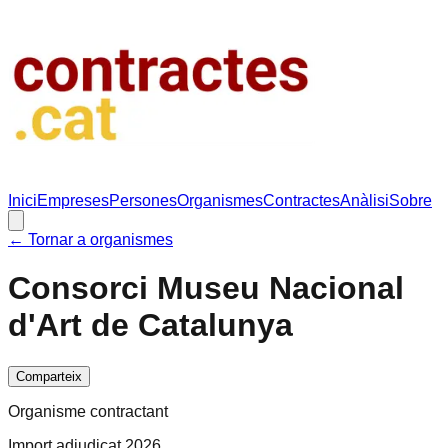
Inici
Empreses
Persones
Organismes
Contractes
Anàlisi
Sobre
← Tornar a organismes
Consorci Museu Nacional
d'Art de Catalunya
Comparteix
Organisme contractant
Import adjudicat 2026