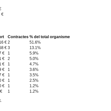
€
 €
rt
Contractes
% del total organisme
16 €
2
51.6
%
68 €
3
13.1
%
7 €
1
5.9
%
1 €
2
5.0
%
1 €
1
4.7
%
9 €
1
3.6
%
7 €
1
3.5
%
0 €
1
2.5
%
0 €
1
1.2
%
 €
1
1.2
%
.