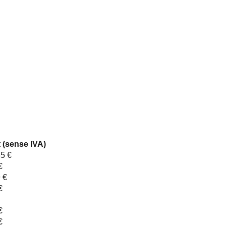
 (sense IVA)
5 €
€
 €
€
€
€