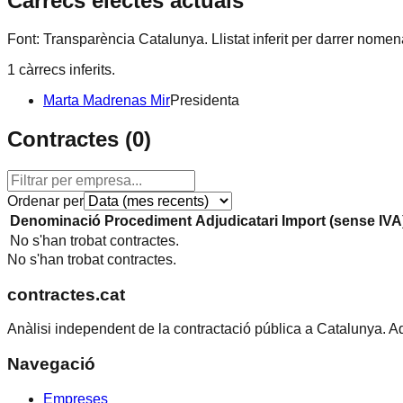
Càrrecs electes actuals
Font: Transparència Catalunya. Llistat inferit per darrer nome
1
càrrecs inferits.
Marta Madrenas Mir
Presidenta
Contractes (
0
)
Ordenar per
Denominació
Procediment
Adjudicatari
Import (sense IVA
No s'han trobat contractes.
No s'han trobat contractes.
contractes.cat
Anàlisi independent de la contractació pública a Catalunya. A
Navegació
Empreses