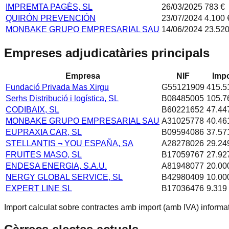
IMPREMTA PAGÈS, SL
26/03/2025
783 €
QUIRÓN PREVENCIÓN
23/07/2024
4.100 
MONBAKE GRUPO EMPRESARIAL SAU
14/06/2024
23.520
Empreses adjudicatàries principals
Empresa
NIF
Impo
Fundació Privada Mas Xirgu
G55121909
415.5
Serhs Distribució i logística, SL
B08485005
105.7
CODIBAIX, SL
B60221652
47.44
MONBAKE GRUPO EMPRESARIAL SAU
A31025778
40.46
EUPRAXIA CAR, SL
B09594086
37.57
STELLANTIS ¬ YOU ESPAÑA, SA
A28278026
29.24
FRUITES MASO, SL
B17059767
27.92
ENDESA ENERGIA, S.A.U.
A81948077
20.00
NERGY GLOBAL SERVICE, SL
B42980409
10.00
EXPERT LINE SL
B17036476
9.319
Import calculat sobre contractes amb import (amb IVA) informat