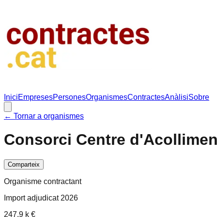
Inici
Empreses
Persones
Organismes
Contractes
Anàlisi
Sobre
← Tornar a organismes
Consorci Centre d'Acolliment
Comparteix
Organisme contractant
Import adjudicat 2026
247.9 k €