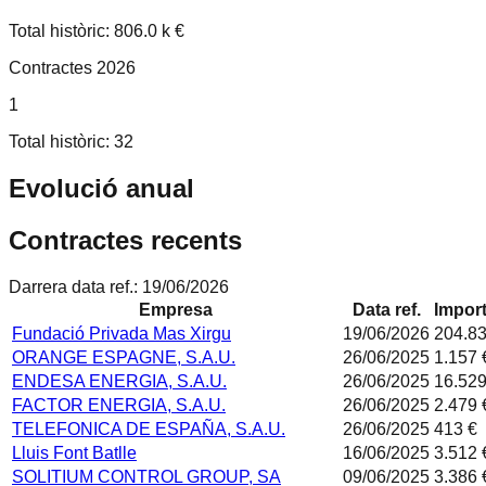
Total històric: 806.0 k €
Contractes 2026
1
Total històric: 32
Evolució anual
Contractes recents
Darrera data ref.:
19/06/2026
Empresa
Data ref.
Import
Fundació Privada Mas Xirgu
19/06/2026
204.83
ORANGE ESPAGNE, S.A.U.
26/06/2025
1.157 
ENDESA ENERGIA, S.A.U.
26/06/2025
16.529
FACTOR ENERGIA, S.A.U.
26/06/2025
2.479 
TELEFONICA DE ESPAÑA, S.A.U.
26/06/2025
413 €
Lluis Font Batlle
16/06/2025
3.512 
SOLITIUM CONTROL GROUP, SA
09/06/2025
3.386 