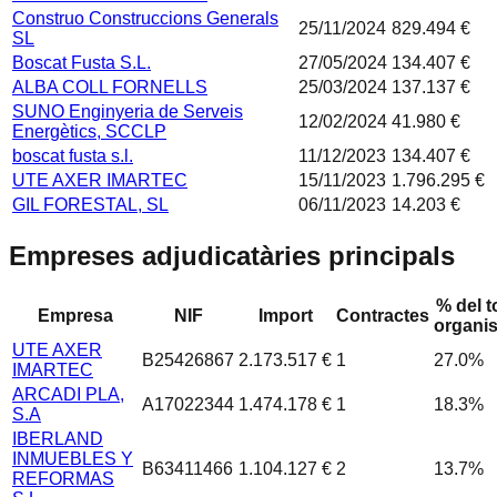
Construo Construccions Generals
25/11/2024
829.494 €
SL
Boscat Fusta S.L.
27/05/2024
134.407 €
ALBA COLL FORNELLS
25/03/2024
137.137 €
SUNO Enginyeria de Serveis
12/02/2024
41.980 €
Energètics, SCCLP
boscat fusta s.l.
11/12/2023
134.407 €
UTE AXER IMARTEC
15/11/2023
1.796.295 €
GIL FORESTAL, SL
06/11/2023
14.203 €
Empreses adjudicatàries principals
% del t
Empresa
NIF
Import
Contractes
organi
UTE AXER
B25426867
2.173.517 €
1
27.0
%
IMARTEC
ARCADI PLA,
A17022344
1.474.178 €
1
18.3
%
S.A
IBERLAND
INMUEBLES Y
B63411466
1.104.127 €
2
13.7
%
REFORMAS