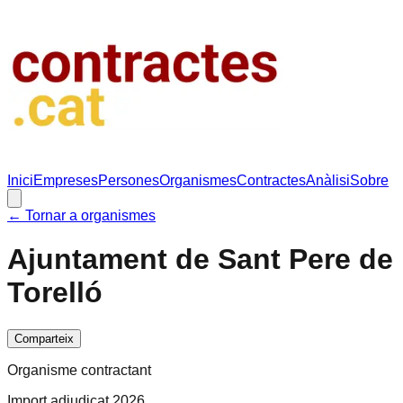
Inici
Empreses
Persones
Organismes
Contractes
Anàlisi
Sobre
← Tornar a organismes
Ajuntament de Sant Pere de
Torelló
Comparteix
Organisme contractant
Import adjudicat 2026