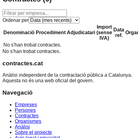
Ordenar per
Import
Data
Denominació
Procediment
Adjudicatari
(sense
Orga
ref.
IVA)
No s'han trobat contractes.
No s'han trobat contractes.
contractes.cat
Anàlisi independent de la contractació pública a Catalunya.
Aquesta no és una web oficial del govern.
Navegació
Empreses
Persones
Contractes
Organismes
Anàlisi
Sobre el projecte
Avís legal i privacitat