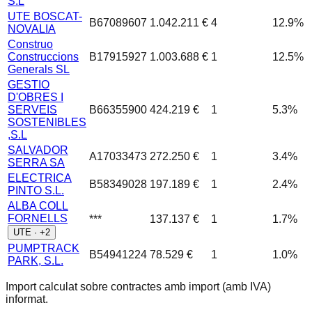
S.L
UTE BOSCAT-
B67089607
1.042.211 €
4
12.9
%
NOVALIA
Construo
Construccions
B17915927
1.003.688 €
1
12.5
%
Generals SL
GESTIO
D'OBRES I
SERVEIS
B66355900
424.219 €
1
5.3
%
SOSTENIBLES
,S.L
SALVADOR
A17033473
272.250 €
1
3.4
%
SERRA SA
ELECTRICA
B58349028
197.189 €
1
2.4
%
PINTO S.L.
ALBA COLL
FORNELLS
***
137.137 €
1
1.7
%
UTE · +
2
PUMPTRACK
B54941224
78.529 €
1
1.0
%
PARK, S.L.
Import calculat sobre contractes amb import (amb IVA)
informat.