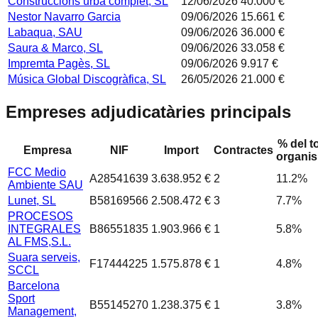
Construccions urba complet, SL
12/06/2026
40.000 €
Nestor Navarro Garcia
09/06/2026
15.661 €
Labaqua, SAU
09/06/2026
36.000 €
Saura & Marco, SL
09/06/2026
33.058 €
Impremta Pagès, SL
09/06/2026
9.917 €
Música Global Discogràfica, SL
26/05/2026
21.000 €
Empreses adjudicatàries principals
% del to
Empresa
NIF
Import
Contractes
organi
FCC Medio
A28541639
3.638.952 €
2
11.2
%
Ambiente SAU
Lunet, SL
B58169566
2.508.472 €
3
7.7
%
PROCESOS
INTEGRALES
B86551835
1.903.966 €
1
5.8
%
AL FMS,S.L.
Suara serveis,
F17444225
1.575.878 €
1
4.8
%
SCCL
Barcelona
Sport
B55145270
1.238.375 €
1
3.8
%
Management,