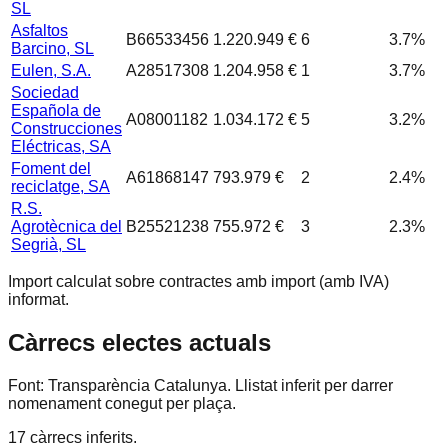
SL
Asfaltos
B66533456
1.220.949 €
6
3.7
%
Barcino, SL
Eulen, S.A.
A28517308
1.204.958 €
1
3.7
%
Sociedad
Española de
A08001182
1.034.172 €
5
3.2
%
Construcciones
Eléctricas, SA
Foment del
A61868147
793.979 €
2
2.4
%
reciclatge, SA
R.S.
Agrotècnica del
B25521238
755.972 €
3
2.3
%
Segrià, SL
Import calculat sobre contractes amb import (amb IVA)
informat.
Càrrecs electes actuals
Font: Transparència Catalunya. Llistat inferit per darrer
nomenament conegut per plaça.
17
càrrecs inferits.