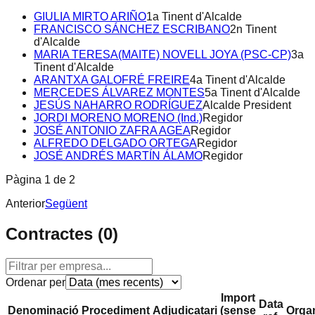
GIULIA MIRTO ARIÑO
1a Tinent d'Alcalde
FRANCISCO SÁNCHEZ ESCRIBANO
2n Tinent
d'Alcalde
MARIA TERESA(MAITE) NOVELL JOYA (PSC-CP)
3a
Tinent d'Alcalde
ARANTXA GALOFRÉ FREIRE
4a Tinent d'Alcalde
MERCEDES ÁLVAREZ MONTES
5a Tinent d'Alcalde
JESÚS NAHARRO RODRÍGUEZ
Alcalde President
JORDI MORENO MORENO (Ind.)
Regidor
JOSÉ ANTONIO ZAFRA AGEA
Regidor
ALFREDO DELGADO ORTEGA
Regidor
JOSÉ ANDRÉS MARTÍN ÁLAMO
Regidor
Pàgina
1
de
2
Anterior
Següent
Contractes (
0
)
Ordenar per
Import
Data
Denominació
Procediment
Adjudicatari
(sense
Orga