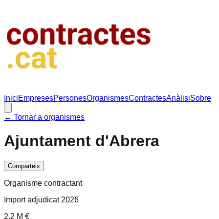
Inici
Empreses
Persones
Organismes
Contractes
Anàlisi
Sobre
← Tornar a organismes
Ajuntament d'Abrera
Comparteix
Organisme contractant
Import adjudicat 2026
2.2 M €