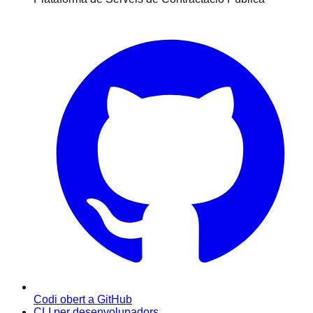
Codi obert a GitHub
CLI per desenvolupadors