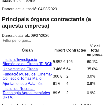
04/08/2023
→ actual
Darrera actualització:
04/08/2023
Principals òrgans contractants (a
aquesta empresa)
Darrera data ref.:
09/07/2026
% del
Òrgan
Import
Contractes
total
empresa
Institut d'Investigació
5.952 €
195
60.1
%
Biomèdica de Girona (IDIBGI)
Universitat de Girona
3.468 €
64
35.0
%
Fundació Museu del Cinema-
300 €
2
3.0
%
Col·lecció Tomàs Mallol
Ajuntament de Palamós
91 €
4
0.9
%
Institut de Recerca i
Tecnologia Agroalimentàries
89 €
2
0.9
%
(IRTA)