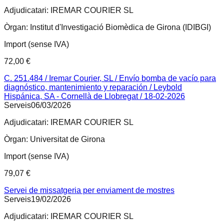
Adjudicatari:
IREMAR COURIER SL
Òrgan:
Institut d'Investigació Biomèdica de Girona (IDIBGI)
Import (sense IVA)
72,00 €
C. 251.484 / Iremar Courier, SL / Envío bomba de vacío para
diagnóstico, mantenimiento y reparación / Leybold
Hispánica, SA - Cornellà de Llobregat / 18-02-2026
Serveis
06/03/2026
Adjudicatari:
IREMAR COURIER SL
Òrgan:
Universitat de Girona
Import (sense IVA)
79,07 €
Servei de missatgeria per enviament de mostres
Serveis
19/02/2026
Adjudicatari:
IREMAR COURIER SL