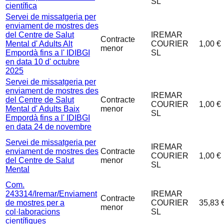
SL
científica
Servei de missatgeria per
enviament de mostres des
del Centre de Salut
IREMAR
Contracte
Mental d' Adults Alt
COURIER
1,00 €
menor
Empordà fins a l' IDIBGI
SL
en data 10 d' octubre
2025
Servei de missatgeria per
enviament de mostres des
IREMAR
del Centre de Salut
Contracte
COURIER
1,00 €
Mental d' Adults Baix
menor
SL
Empordà fins a l' IDIBGI
en data 24 de novembre
Servei de missatgeria per
IREMAR
enviament de mostres des
Contracte
COURIER
1,00 €
del Centre de Salut
menor
SL
Mental
Com.
243314/Iremar/Enviament
IREMAR
Contracte
de mostres per a
COURIER
35,83 
menor
col·laboracions
SL
científiques