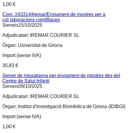
1,00 €
Com. 243314/Iremar/Enviament de mostres per a
col·laboracions científiques
Serveis
15/10/2025
Adjudicatari:
IREMAR COURIER SL
Òrgan:
Universitat de Girona
Import (sense IVA)
35,83 €
Servei de missatgeria per enviament de mostres des del
Centre de Salut Infanti
Serveis
09/10/2025
Adjudicatari:
IREMAR COURIER SL
Òrgan:
Institut d'Investigació Biomèdica de Girona (IDIBGI)
Import (sense IVA)
1,00 €