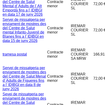
del Centre de Salut
Contracte
COURIER
72,00 
Mental d' Adults de l' Alt
menor
SL
Empordà fins a l' IDIBGI
en data 17 de juny 2026
Servei de missatgeria per
enviament de mostres des
IREMAR
del Centre de Salut
Contracte
COURIER
72,00 
mental Infanto-Juvenil de
menor
SL
Blanes fins a l' IDIBGI en
data 15 de juny 2026
IREMAR
Contracte
tramesa postal
COURIER
166,91
menor
SA MRW
Servei de missatgeria per
enviament de mostres des
IREMAR
del Centre de Salut Menal
Contracte
COURIER
72,00 
d' Adults de Figueres fins
menor
SL
a l' IDIBGI en data 8 de
juny 2026
Sevei de missatgeria per
enviament de mostres des
del Centre de Salut
IREMAR
Contracte