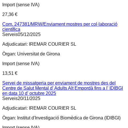
Import (sense IVA)
27,36 €
Com. 247381/MRW/Enviament mostres per col·laboració
científica
Serveis
05/12/2025
Adjudicatari:
IREMAR COURIER SL
Òrgan:
Universitat de Girona
Import (sense IVA)
13,51 €
Servei de missatgeria per enviament de mostres des del
Centre de Salut Mental d' Adults Alt Empordà fins a l' IDIBGI
en data 10 d' octubre 2025
Serveis
20/11/2025
Adjudicatari:
IREMAR COURIER SL
Òrgan:
Institut d'Investigació Biomèdica de Girona (IDIBGI)
Import (sense IVA)