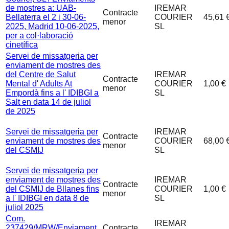
de mostres a: UAB-
IREMAR
Contracte
Bellaterra el 2 i 30-06-
COURIER
45,61 
menor
2025, Madrid 10-06-2025,
SL
per a col·laboració
cinetífica
Servei de missatgeria per
enviament de mostres des
del Centre de Salut
IREMAR
Contracte
Mental d' Adults At
COURIER
1,00 €
menor
Empordà fins a l' IDIBGI a
SL
Salt en data 14 de juliol
de 2025
Servei de missatgeria per
IREMAR
Contracte
enviament de mostres des
COURIER
68,00 
menor
del CSMIJ
SL
Servei de missatgeria per
enviament de mostres des
IREMAR
Contracte
del CSMIJ de Bllanes fins
COURIER
1,00 €
menor
a l' IDIBGI en data 8 de
SL
juliol 2025
Com.
IREMAR
237429/MRW/Enviament
Contracte