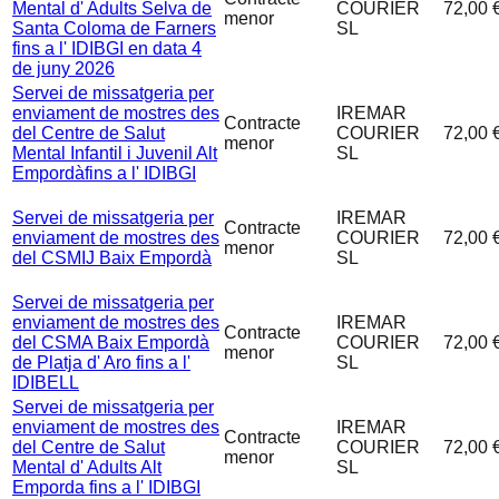
Mental d' Adults Selva de
COURIER
72,00 
menor
Santa Coloma de Farners
SL
fins a l' IDIBGI en data 4
de juny 2026
Servei de missatgeria per
enviament de mostres des
IREMAR
Contracte
del Centre de Salut
COURIER
72,00 
menor
Mental Infantil i Juvenil Alt
SL
Empordàfins a l' IDIBGI
Servei de missatgeria per
IREMAR
Contracte
enviament de mostres des
COURIER
72,00 
menor
del CSMIJ Baix Empordà
SL
Servei de missatgeria per
enviament de mostres des
IREMAR
Contracte
del CSMA Baix Empordà
COURIER
72,00 
menor
de Platja d' Aro fins a l'
SL
IDIBELL
Servei de missatgeria per
enviament de mostres des
IREMAR
Contracte
del Centre de Salut
COURIER
72,00 
menor
Mental d' Adults Alt
SL
Emporda fins a l' IDIBGI