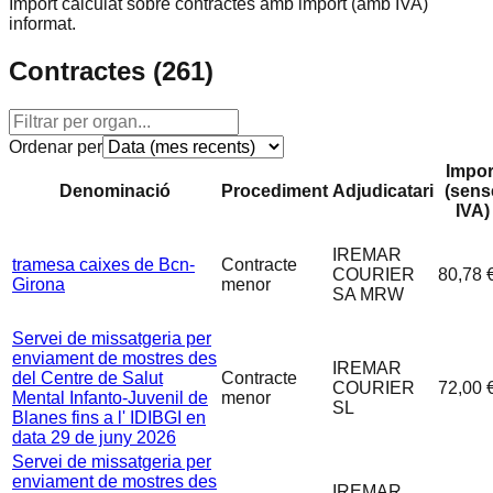
Import calculat sobre contractes amb import (amb IVA)
informat.
Contractes (
261
)
Ordenar per
Impor
Denominació
Procediment
Adjudicatari
(sens
IVA)
IREMAR
tramesa caixes de Bcn-
Contracte
COURIER
80,78 
Girona
menor
SA MRW
Servei de missatgeria per
enviament de mostres des
IREMAR
del Centre de Salut
Contracte
COURIER
72,00 
Mental Infanto-Juvenil de
menor
SL
Blanes fins a l' IDIBGI en
data 29 de juny 2026
Servei de missatgeria per
enviament de mostres des
IREMAR