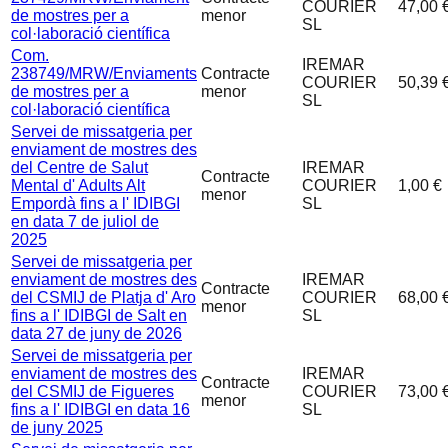
COURIER
47,00 
de mostres per a
menor
SL
col·laboració científica
Com.
IREMAR
238749/MRW/Enviaments
Contracte
COURIER
50,39 
de mostres per a
menor
SL
col·laboració científica
Servei de missatgeria per
enviament de mostres des
del Centre de Salut
IREMAR
Contracte
Mental d' Adults Alt
COURIER
1,00 €
menor
Empordà fins a l' IDIBGI
SL
en data 7 de juliol de
2025
Servei de missatgeria per
enviament de mostres des
IREMAR
Contracte
del CSMIJ de Platja d' Aro
COURIER
68,00 
menor
fins a l' IDIBGI de Salt en
SL
data 27 de juny de 2026
Servei de missatgeria per
enviament de mostres des
IREMAR
Contracte
del CSMIJ de Figueres
COURIER
73,00 
menor
fins a l' IDIBGI en data 16
SL
de juny 2025