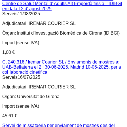
Centre de Salut Mental d' Adults Alt Empordà fins a l' IDIBGI
en data 12 d' agost 2025
Serveis
11/08/2025
Adjudicatari:
IREMAR COURIER SL
Òrgan:
Institut d'Investigació Biomèdica de Girona (IDIBGI)
Import (sense IVA)
1,00 €
C. 240.316 / Iremar Courier, SL / Enviaments de mostres a:
UAB-Bellaterra el 2 i 30-06-2025, Madrid 10-06-2025, per a
col·laboració cinetífica
Serveis
16/07/2025
Adjudicatari:
IREMAR COURIER SL
Òrgan:
Universitat de Girona
Import (sense IVA)
45,61 €
Servei de missatgeria per enviament de mostres des del