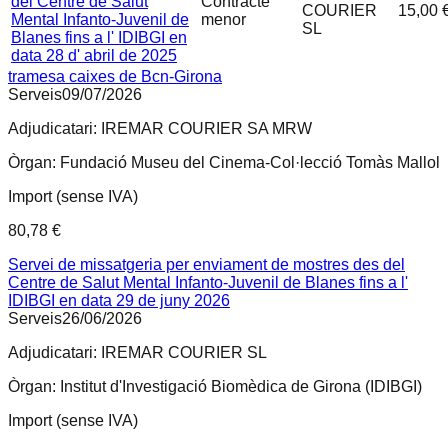
del Centre de Salut
Contracte
COURIER
15,00 
Mental Infanto-Juvenil de
menor
SL
Blanes fins a l' IDIBGI en
data 28 d' abril de 2025
tramesa caixes de Bcn-Girona
Serveis
09/07/2026
Adjudicatari:
IREMAR COURIER SA MRW
Òrgan:
Fundació Museu del Cinema-Col·lecció Tomàs Mallol
Import (sense IVA)
80,78 €
Servei de missatgeria per enviament de mostres des del
Centre de Salut Mental Infanto-Juvenil de Blanes fins a l'
IDIBGI en data 29 de juny 2026
Serveis
26/06/2026
Adjudicatari:
IREMAR COURIER SL
Òrgan:
Institut d'Investigació Biomèdica de Girona (IDIBGI)
Import (sense IVA)