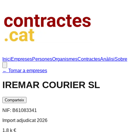
Inici
Empreses
Persones
Organismes
Contractes
Anàlisi
Sobre
← Tornar a empreses
IREMAR COURIER SL
Comparteix
NIF:
B61083341
Import adjudicat 2026
1.8 k €