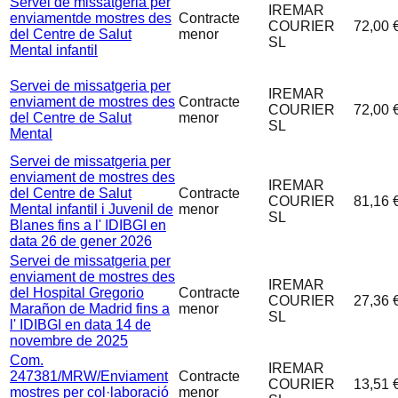
Servei de missatgeria per
IREMAR
enviamentde mostres des
Contracte
COURIER
72,00 
del Centre de Salut
menor
SL
Mental infantil
Servei de missatgeria per
IREMAR
enviament de mostres des
Contracte
COURIER
72,00 
del Centre de Salut
menor
SL
Mental
Servei de missatgeria per
enviament de mostres des
IREMAR
del Centre de Salut
Contracte
COURIER
81,16 
Mental infantil i Juvenil de
menor
SL
Blanes fins a l' IDIBGI en
data 26 de gener 2026
Servei de missatgeria per
enviament de mostres des
IREMAR
del Hospital Gregorio
Contracte
COURIER
27,36 
Marañon de Madrid fins a
menor
SL
l' IDIBGI en data 14 de
novembre de 2025
Com.
IREMAR
247381/MRW/Enviament
Contracte
COURIER
13,51 
mostres per col·laboració
menor