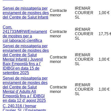
Servei de missatgeria per
IREMAR
Contracte
enviament de mostres des
COURIER
1,00 €
menor
del Centre de Salut Infanti
SL
Com.
IREMAR
241733/MRW/Enviament
Contracte
COURIER
17,75 
de mostres per a
menor
SL
col·laboració científica
Servei de missatgeria per
enviament de mostres des
del Centre de Salut
IREMAR
Contracte
Mental Infantil i Juvenil
COURIER
1,00 €
menor
Baix Empordà fins a l'
SL
IDIBGI en data 15 de
setembre 2025
Servei de missatgeria per
enviament de mostes des
IREMAR
del Centre de Salut
Contracte
COURIER
1,00 €
Mental d' Adults Alt
menor
SL
Empordà fins a l' IDIBGI
en data 12 d' agost 2025
C. 240.316 / Iremar
Courier, SL / Enviaments