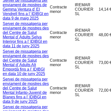
Servei de missatgeria per
enviament de mostres de
IREMAR
Contracte
Gemma Ventura d' El
COURIER
14,14 
menor
Vendrell fins a l' IDIBGI en
SL
data 9 de maig 2025
Servei de missatgeria per
enviament de mostres des
IREMAR
del Centre de Salut
Contracte
COURIER
48,00 
Mental d' Adults Selva
menor
SL
Interiror fins a l' IDIBGI en
data 11 de juny 2025
Servei de missatgeria per
enviament de mostres des
IREMAR
del Centre de Salut
Contracte
COURIER
73,00 
Mental d' Adults Alt
menor
SL
Empordà fins a l' IDIBGI
en data 10 de juny 2025
Servei de missatgeria per
enviament de mostres des
IREMAR
del Centre de Salut
Contracte
COURIER
72,00 
Mental Infanto-Juvenil de
menor
SL
Blanes fins a l' IDIBGI en
data 9 de juny 2025
Servei de missatgeria per