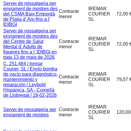
Servei de missatgeria per
enviament de mostres des
IREMAR
Contracte
del CSMA Baix Empordà
COURIER
72,00 
menor
de Platja d' Aro fins a l'
SL
IDIBGI
Servei de missatgeria per
enviament de mostres des
IREMAR
del Centre de Salut
Contracte
COURIER
72,00 
Mental d' Adults de
menor
SL
figueres fins a l' IDIBGI en
data 13 de maig de 2026
C. 251.484 / Iremar
Courier, SL / Envío bomba
de vacío para diagnóstico,
IREMAR
Contracte
mantenimiento y
COURIER
79,07 
menor
reparación / Leybold
SL
Hispánica, SA - Cornellà
de Llobregat / 18-02-2026
IREMAR
Servei de missatgeria per
Contracte
COURIER
120,00
enviament de mostres
menor
SL