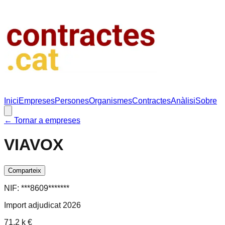
Inici
Empreses
Persones
Organismes
Contractes
Anàlisi
Sobre
← Tornar a empreses
VIAVOX
Comparteix
NIF:
***8609*******
Import adjudicat 2026
71.2 k €