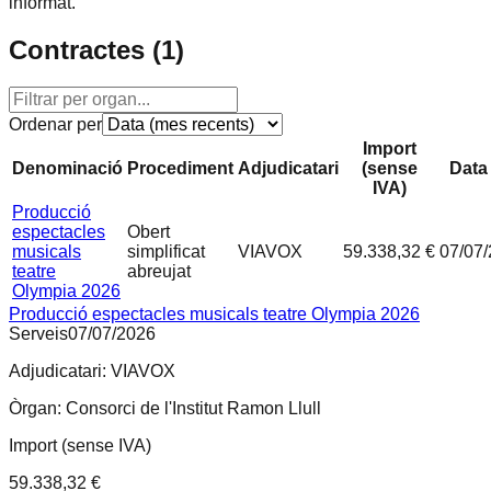
informat.
Contractes (
1
)
Ordenar per
Import
Denominació
Procediment
Adjudicatari
(sense
Data 
IVA)
Producció
espectacles
Obert
musicals
simplificat
VIAVOX
59.338,32 €
07/07
teatre
abreujat
Olympia 2026
Producció espectacles musicals teatre Olympia 2026
Serveis
07/07/2026
Adjudicatari:
VIAVOX
Òrgan:
Consorci de l'Institut Ramon Llull
Import (sense IVA)
59.338,32 €