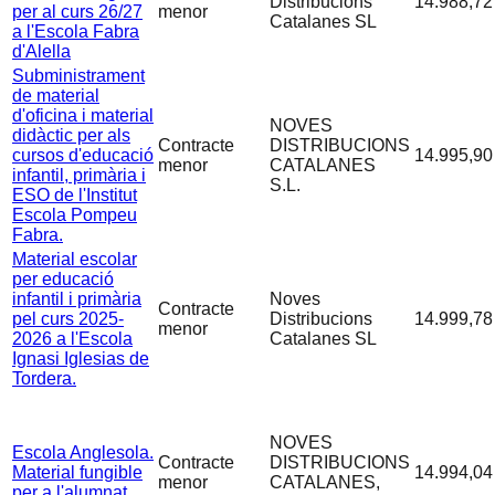
Distribucions
14.988,72
per al curs 26/27
menor
Catalanes SL
a l'Escola Fabra
d'Alella
Subministrament
de material
d'oficina i material
NOVES
didàctic per als
Contracte
DISTRIBUCIONS
cursos d'educació
14.995,90
menor
CATALANES
infantil, primària i
S.L.
ESO de l'Institut
Escola Pompeu
Fabra.
Material escolar
per educació
infantil i primària
Noves
Contracte
pel curs 2025-
Distribucions
14.999,78
menor
2026 a l'Escola
Catalanes SL
Ignasi Iglesias de
Tordera.
NOVES
Escola Anglesola.
Contracte
DISTRIBUCIONS
Material fungible
14.994,04
menor
CATALANES,
per a l'alumnat