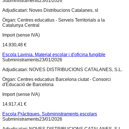
Subministraments
23/01/2026
Adjudicatari:
Noves Distribucions Catalanes, sl
Òrgan:
Centres educatius - Serveis Territorials a la
Catalunya Central
Import (sense IVA)
14.930,48 €
Escola Lavinia. Material escolar i d'oficina fungible
Subministraments
23/01/2026
Adjudicatari:
NOVES DISTRIBUCIONS CATALANES, S.L.
Òrgan:
Centres educatius Barcelona ciutat - Consorci
d'Educació de Barcelona
Import (sense IVA)
14.917,41 €
Escola Pràctiques. Subministraments escolars
Subministraments
23/01/2026
Adjudicatari:
NOVES DISTRIBUCIONS CATALANES, S.L.