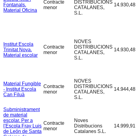
Contracte
DISTRIBUCIONS
Fontanals.
14.930,48
menor
CATALANES,
Material Oficina
S.L.
NOVES
Institut Escola
Contracte
DISTRIBUCIONS
Trinitat Nova.
14.930,48
menor
CATALANES,
Material escolar
S.L.
NOVES
Material Fungible
Contracte
DISTRIBUCIONS
- Institut Escola
14.944,48
menor
CATALANES,
Can Filuà
S.L.
Subministrament
de material
escolar. Per a
Noves
Contracte
l'Escola Fray Luis
Distribucions
14.999,91
menor
de León de Santa
Catalanes S.L.