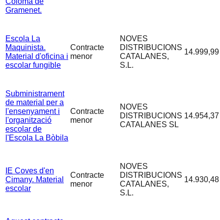
Coloma de
Gramenet.
Escola La
NOVES
Maquinista.
Contracte
DISTRIBUCIONS
14.999,99
Material d'oficina i
menor
CATALANES,
escolar fungible
S.L.
Subministrament
de material per a
NOVES
l'ensenyament i
Contracte
DISTRIBUCIONS
14.954,37
l'organització
menor
CATALANES SL
escolar de
l'Escola La Bòbila
NOVES
IE Coves d'en
Contracte
DISTRIBUCIONS
Cimany. Material
14.930,48
menor
CATALANES,
escolar
S.L.