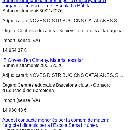
Subministrament de material per a l'ensenyament i
l'organització escolar de l'Escola La Bòbila
Subministraments
30/01/2026
Adjudicatari:
NOVES DISTRIBUCIONS CATALANES SL
Òrgan:
Centres educatius - Serveis Territorials a Tarragona
Import (sense IVA)
14.954,37 €
IE Coves d'en Cimany. Material escolar
Subministraments
29/01/2026
Adjudicatari:
NOVES DISTRIBUCIONS CATALANES, S.L.
Òrgan:
Centres educatius Barcelona ciutat - Consorci
d'Educació de Barcelona
Import (sense IVA)
14.930,48 €
Aquest contracte menor és per la compra de material
fungible i didàctic per a l'Escola Serra i Húnter.