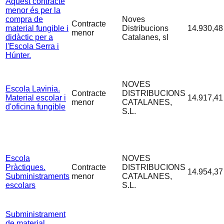
Aquest contracte
menor és per la
compra de
Noves
Contracte
material fungible i
Distribucions
14.930,48
menor
didàctic per a
Catalanes, sl
l'Escola Serra i
Húnter.
NOVES
Escola Lavinia.
Contracte
DISTRIBUCIONS
Material escolar i
14.917,41
menor
CATALANES,
d'oficina fungible
S.L.
Escola
NOVES
Pràctiques.
Contracte
DISTRIBUCIONS
14.954,37
Subministraments
menor
CATALANES,
escolars
S.L.
Subministrament
de material