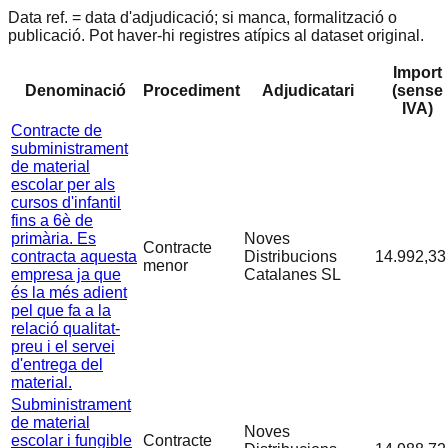
Data ref. = data d'adjudicació; si manca, formalització o
publicació. Pot haver-hi registres atípics al dataset original.
Import
Denominació
Procediment
Adjudicatari
(sense
IVA)
Contracte de
subministrament
de material
escolar per als
cursos d'infantil
fins a 6è de
primària. Es
Noves
Contracte
contracta aquesta
Distribucions
14.992,33
menor
empresa ja que
Catalanes SL
és la més adient
pel que fa a la
relació qualitat-
preu i el servei
d'entrega del
material.
Subministrament
de material
Noves
escolar i fungible
Contracte