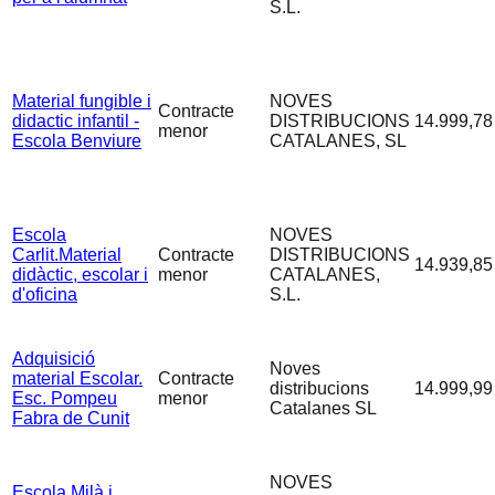
S.L.
Material fungible i
NOVES
Contracte
didactic infantil -
DISTRIBUCIONS
14.999,78
menor
Escola Benviure
CATALANES, SL
Escola
NOVES
Carlit.Material
Contracte
DISTRIBUCIONS
14.939,85
didàctic, escolar i
menor
CATALANES,
d'oficina
S.L.
Adquisició
Noves
material Escolar.
Contracte
distribucions
14.999,99
Esc. Pompeu
menor
Catalanes SL
Fabra de Cunit
NOVES
Escola Milà i