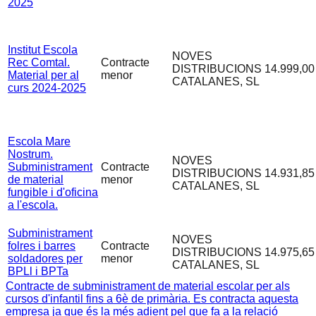
2025
Institut Escola
NOVES
Rec Comtal.
Contracte
DISTRIBUCIONS
14.999,00
Material per al
menor
CATALANES, SL
curs 2024-2025
Escola Mare
Nostrum.
NOVES
Subministrament
Contracte
DISTRIBUCIONS
14.931,85
de material
menor
CATALANES, SL
fungible i d'oficina
a l'escola.
Subministrament
NOVES
folres i barres
Contracte
DISTRIBUCIONS
14.975,65
soldadores per
menor
CATALANES, SL
BPLl i BPTa
Contracte de subministrament de material escolar per als
cursos d'infantil fins a 6è de primària. Es contracta aquesta
empresa ja que és la més adient pel que fa a la relació