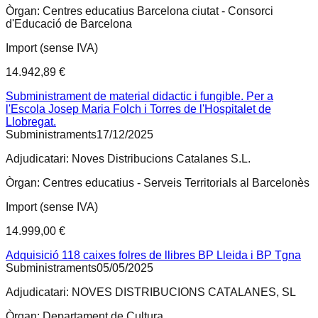
Òrgan:
Centres educatius Barcelona ciutat - Consorci
d'Educació de Barcelona
Import (sense IVA)
14.942,89 €
Subministrament de material didactic i fungible. Per a
l'Escola Josep Maria Folch i Torres de l'Hospitalet de
Llobregat.
Subministraments
17/12/2025
Adjudicatari:
Noves Distribucions Catalanes S.L.
Òrgan:
Centres educatius - Serveis Territorials al Barcelonès
Import (sense IVA)
14.999,00 €
Adquisició 118 caixes folres de llibres BP Lleida i BP Tgna
Subministraments
05/05/2025
Adjudicatari:
NOVES DISTRIBUCIONS CATALANES, SL
Òrgan:
Departament de Cultura