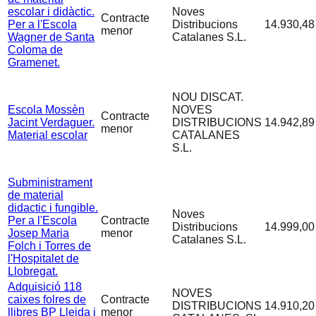
escolar i didàctic.
Noves
Contracte
Per a l'Escola
Distribucions
14.930,48
menor
Wagner de Santa
Catalanes S.L.
Coloma de
Gramenet.
NOU DISCAT.
Escola Mossèn
NOVES
Contracte
Jacint Verdaguer.
DISTRIBUCIONS
14.942,89
menor
Material escolar
CATALANES
S.L.
Subministrament
de material
didactic i fungible.
Noves
Per a l'Escola
Contracte
Distribucions
14.999,00
Josep Maria
menor
Catalanes S.L.
Folch i Torres de
l'Hospitalet de
Llobregat.
Adquisició 118
NOVES
caixes folres de
Contracte
DISTRIBUCIONS
14.910,20
llibres BP Lleida i
menor