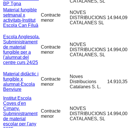
CATALANES, SL
BP Tgna
Material fungible
NOVES
setmanal x
Contracte
DISTRIBUCIONS
14.944,09
activitats-Institut
menor
CATALANES SL
Escola Can Filuà
Escola Anglesola.
Subministrament
NOVES
de material
Contracte
DISTRIBUCIONS
14.994,00
fungible per a
menor
CATALANES, SL
l'alumnat del
centre curs 24/25
Material didàctic i
Noves
fungible x
Contracte
Distribucions
14.910,35
alumnat-Escola
menor
Catalanes S. L.
Benviure
Institut Escola
Coves d'en
Cimany.
NOVES
Contracte
Subministrament
DISTRIBUCIONS
14.994,00
menor
de material
CATALANES, SL
escolar per l'any