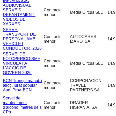
INFORMACIÓ
AUDIOVISUAL
SERVEIS
Contracte
Media Circus SLU
14.9
DEPARTAMENT-
menor
VÍDEOS DE
XARXES
SERVEI
TRANSPORT DE
Contracte
AUTOCARES
PERSONAL AMB
14.9
menor
IZARO, SA
VEHICLE I
CONDUCTOR. 2026
SERVEI DE
FOTOPERIODISME
Contracte
VINCULAT A
Media Circus SLU
14.9
menor
L'ACCIÓ DE
GOVERN-2026
BCN Transp. manut. i
CORPORACION
Contracte
allotj. jurat popular
TRAVEL
14.9
menor
Aud. Prov. BCN
PARTNERS SA
Servei de
manteniment
Contracte
DRÄGER
14.9
d'alcoholímetres dels
menor
HISPANIA, SA
CPs