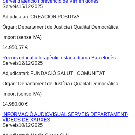
Servei d'atenció i prevenció de VIH en dones
Serveis
15/12/2025
Adjudicatari:
CREACION POSITIVA
Òrgan:
Departament de Justícia i Qualitat Democràtica
Import (sense IVA)
14.950,57 €
Recurs educatiu terapèutic estada diürna Barcelonès
Serveis
12/12/2025
Adjudicatari:
FUNDACIÓ SALUT I COMUNITAT
Òrgan:
Departament de Justícia i Qualitat Democràtica
Import (sense IVA)
14.980,00 €
INFORMACIÓ AUDIOVISUAL SERVEIS DEPARTAMENT-
VÍDEOS DE XARXES
Serveis
10/12/2025