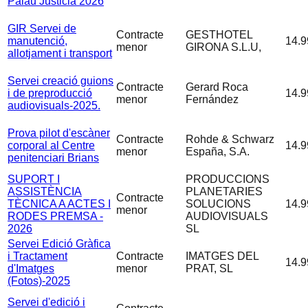
Palau Justicia 2026
GIR Servei de
Contracte
GESTHOTEL
manutenció,
14.9
menor
GIRONA S.L.U,
allotjament i transport
Servei creació guions
Contracte
Gerard Roca
i de preproducció
14.9
menor
Fernández
audiovisuals-2025.
Prova pilot d'escàner
Contracte
Rohde & Schwarz
corporal al Centre
14.9
menor
España, S.A.
penitenciari Brians
SUPORT I
PRODUCCIONS
ASSISTÈNCIA
PLANETARIES
Contracte
TÈCNICA A ACTES I
SOLUCIONS
14.9
menor
RODES PREMSA -
AUDIOVISUALS
2026
SL
Servei Edició Gràfica
i Tractament
Contracte
IMATGES DEL
14.9
d'Imatges
menor
PRAT, SL
(Fotos)-2025
Servei d'edició i