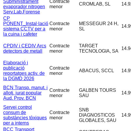
Subministrament
Contracte
CROMLAB, SL
14.9
evaporador nitrogen
menor
Serv.Lab.Forense
CP
PONENT_Instal·lació
Contracte
MESSEGUR 24 H,
14.9
sistema CCTV per a
menor
SL
la cuina i cafeter
CPDIV i CEDIV Arcs
Contracte
TARGET
14.9
detectors de metall
menor
TECNOLOGIA, SA
Elaboració i
publicació
Contracte
ABACUS, SCCL
14.9
reportatges activ. de
menor
la DGMD 2026
BCN Transp. manut. i
Contracte
GALBEN TOURS
allotj. jurat popular
14.9
menor
SAU
Aud. Prov. BCN
Servei control
SNB
consum de
Contracte
DIAGNOSTICOS
14.9
substàncies tòxiques
menor
GLOBALES, SAU
per a interns
BCC Transport