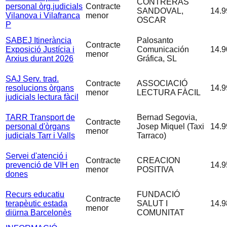
CONTRERAS
personal òrg.judicials
Contracte
SANDOVAL,
14.9
Vilanova i Vilafranca
menor
OSCAR
P
SABEJ Itinerància
Palosanto
Contracte
Exposició Justícia i
Comunicación
14.9
menor
Arxius durant 2026
Gráfica, SL
SAJ Serv. trad.
Contracte
ASSOCIACIÓ
resolucions òrgans
14.9
menor
LECTURA FÀCIL
judicials lectura fàcil
TARR Transport de
Bernad Segovia,
Contracte
personal d'òrgans
Josep Miquel (Taxi
14.9
menor
judicials Tarr i Valls
Tarraco)
Servei d'atenció i
Contracte
CREACION
prevenció de VIH en
14.9
menor
POSITIVA
dones
Recurs educatiu
FUNDACIÓ
Contracte
terapèutic estada
SALUT I
14.9
menor
diürna Barcelonès
COMUNITAT