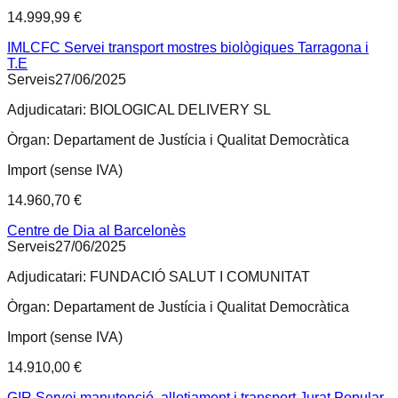
14.999,99 €
IMLCFC Servei transport mostres biològiques Tarragona i
T.E
Serveis
27/06/2025
Adjudicatari:
BIOLOGICAL DELIVERY SL
Òrgan:
Departament de Justícia i Qualitat Democràtica
Import (sense IVA)
14.960,70 €
Centre de Dia al Barcelonès
Serveis
27/06/2025
Adjudicatari:
FUNDACIÓ SALUT I COMUNITAT
Òrgan:
Departament de Justícia i Qualitat Democràtica
Import (sense IVA)
14.910,00 €
GIR Servei manutenció, allotjament i transport Jurat Popular