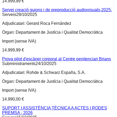
14.999,99 €
Servei creació guions i de preproducció audiovisuals-2025.
Serveis
29/10/2025
Adjudicatari:
Gerard Roca Fernández
Òrgan:
Departament de Justícia i Qualitat Democràtica
Import (sense IVA)
14.999,99 €
Prova pilot d'escàner corporal al Centre penitenciari Brians
Subministraments
24/10/2025
Adjudicatari:
Rohde & Schwarz España, S.A.
Òrgan:
Departament de Justícia i Qualitat Democràtica
Import (sense IVA)
14.990,00 €
SUPORT I ASSISTÈNCIA TÈCNICA A ACTES I RODES
PREMSA - 2026