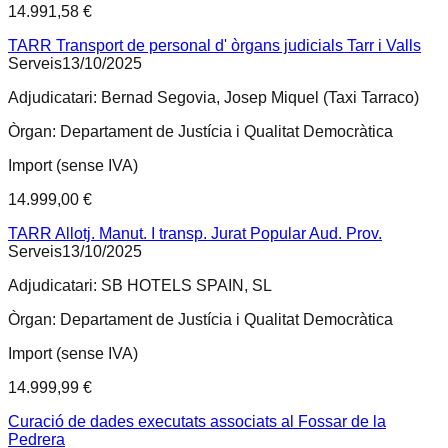
14.991,58 €
TARR Transport de personal d' òrgans judicials Tarr i Valls
Serveis
13/10/2025
Adjudicatari:
Bernad Segovia, Josep Miquel (Taxi Tarraco)
Òrgan:
Departament de Justícia i Qualitat Democràtica
Import (sense IVA)
14.999,00 €
TARR Allotj. Manut. I transp. Jurat Popular Aud. Prov.
Serveis
13/10/2025
Adjudicatari:
SB HOTELS SPAIN, SL
Òrgan:
Departament de Justícia i Qualitat Democràtica
Import (sense IVA)
14.999,99 €
Curació de dades executats associats al Fossar de la
Pedrera