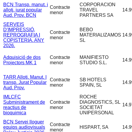
BCN Transp. manut. i
CORPORACION
Contracte
allotj. jurat popular
TRAVEL
14.9
menor
Aud. Prov. BCN
PARTNERS SA
SERVEIS
D'IMPRESSIÓ,
BEBO
Contracte
REPROGRAFIA I
MATERIALIZAMOS
14.9
menor
COPISTERIA. ANY
SL
2026.
Adquisició de dos
Contracte
MANIFIESTO
14.9
Projectors MK 1
menor
STUDIO S.L.
TARR Allotj. Manut. I
Contracte
SB HOTELS
transp. Jurat Popular
14.9
menor
SPAIN, SL
Aud. Prov.
IMLCFC
ROCHE
Subministrament de
Contracte
DIAGNOSTICS, SL
14.9
reactius de
menor
SOCIETAT
bioquimica
UNIPERSONAL
BCN Servei lloguer
Contracte
equips audiovisuals
HISPART, SA
14.9
menor