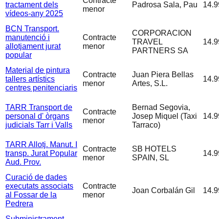
Contracte
tractament dels
Padrosa Sala, Pau
14.9
menor
vídeos-any 2025
BCN Transport.
CORPORACION
manutenció i
Contracte
TRAVEL
14.9
allotjament jurat
menor
PARTNERS SA
popular
Material de pintura
Contracte
Juan Piera Bellas
tallers artístics
14.9
menor
Artes, S.L.
centres penitenciaris
TARR Transport de
Bernad Segovia,
Contracte
personal d' òrgans
Josep Miquel (Taxi
14.9
menor
judicials Tarr i Valls
Tarraco)
TARR Allotj. Manut. I
Contracte
SB HOTELS
transp. Jurat Popular
14.9
menor
SPAIN, SL
Aud. Prov.
Curació de dades
executats associats
Contracte
Joan Corbalán Gil
14.9
al Fossar de la
menor
Pedrera
Subministrament