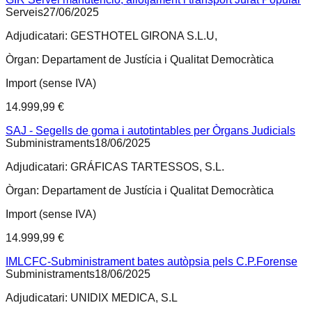
Serveis
27/06/2025
Adjudicatari:
GESTHOTEL GIRONA S.L.U,
Òrgan:
Departament de Justícia i Qualitat Democràtica
Import (sense IVA)
14.999,99 €
SAJ - Segells de goma i autotintables per Òrgans Judicials
Subministraments
18/06/2025
Adjudicatari:
GRÁFICAS TARTESSOS, S.L.
Òrgan:
Departament de Justícia i Qualitat Democràtica
Import (sense IVA)
14.999,99 €
IMLCFC-Subministrament bates autòpsia pels C.P.Forense
Subministraments
18/06/2025
Adjudicatari:
UNIDIX MEDICA, S.L