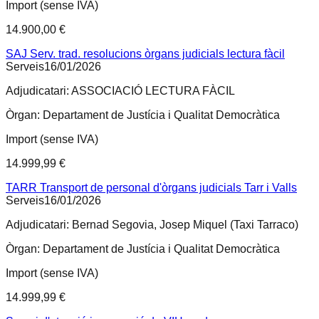
Import (sense IVA)
14.900,00 €
SAJ Serv. trad. resolucions òrgans judicials lectura fàcil
Serveis
16/01/2026
Adjudicatari:
ASSOCIACIÓ LECTURA FÀCIL
Òrgan:
Departament de Justícia i Qualitat Democràtica
Import (sense IVA)
14.999,99 €
TARR Transport de personal d'òrgans judicials Tarr i Valls
Serveis
16/01/2026
Adjudicatari:
Bernad Segovia, Josep Miquel (Taxi Tarraco)
Òrgan:
Departament de Justícia i Qualitat Democràtica
Import (sense IVA)
14.999,99 €