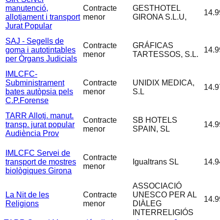
manutenció,
Contracte
GESTHOTEL
14.9
allotjament i transport
menor
GIRONA S.L.U,
Jurat Popular
SAJ - Segells de
Contracte
GRÁFICAS
goma i autotintables
14.9
menor
TARTESSOS, S.L.
per Òrgans Judicials
IMLCFC-
Subministrament
Contracte
UNIDIX MEDICA,
14.9
bates autòpsia pels
menor
S.L
C.P.Forense
TARR Allotj. manut.
Contracte
SB HOTELS
transp. jurat popular
14.9
menor
SPAIN, SL
Audiència Prov
IMLCFC Servei de
Contracte
transport de mostres
Igualtrans SL
14.9
menor
biològiques Girona
ASSOCIACIÓ
La Nit de les
Contracte
UNESCO PER AL
14.9
Religions
menor
DIÀLEG
INTERRELIGIÓS