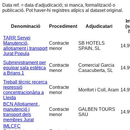
Data ref. = data d'adjudicació; si manca, formalització o
publicació. Pot haver-hi registres atípics al dataset original.
I
Denominació
Procediment
Adjudicatari
(
TARR Servei
Manutenció,
Contracte
SB HOTELS
14.9
allotjament i transport
menor
SPAIN, SL
Jurat Popula
Subministrament per
Contracte
Comercial Garcia
equipar sala estètica
14.9
menor
Casacuberta, SL
a Brians 1
Treball tècnic recerca
repressió
Contracte
Monfort i Coll, Aram
14.9
concentracionària a
menor
Lleida
BCN Allotjament ,
manutenció i
Contracte
GALBEN TOURS
14.9
transport dels
menor
SAU
membres Jurat
IMLCFC