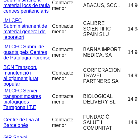
Contracte
material jocs de taula
ABACUS, SCCL
14.9
menor
centres penitenciaris
IMLCFC
CALIBRE
Subministrament de
Contracte
SCIENTIFIC
14.9
material general de
menor
SPAIN SLU
laboratori
IMLCFC Subm. de
Contracte
BARNA IMPORT
guants pels Centres
14.9
menor
MEDICA, SA
de Patologia Forense
BCN Transport.
CORPORACION
manutenció i
Contracte
TRAVEL
14.9
allotjament jurat
menor
PARTNERS SA
popular
IMLCFC Servei
transport mostres
Contracte
BIOLOGICAL
14.9
biològiques
menor
DELIVERY SL
Tarragona i T.E
FUNDACIÓ
Centre de Dia al
Contracte
SALUT I
14.9
Barcelonès
menor
COMUNITAT
GIR Servei